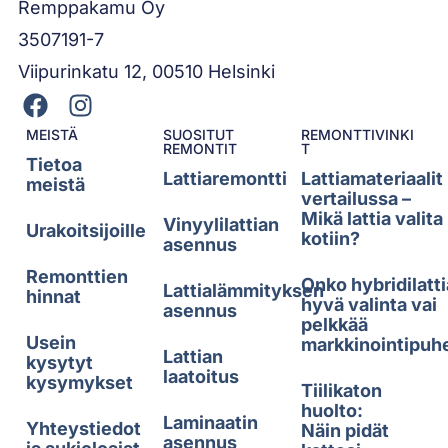
Remppakamu Oy
3507191-7
Viipurinkatu 12, 00510 Helsinki
MEISTÄ
SUOSITUT
REMONTTIVINKI
REMONTIT
T
Tietoa
Lattiaremontti
Lattiamateriaalit
meistä
vertailussa –
Mikä lattia valita
Vinyylilattian
Urakoitsijoille
kotiin?
asennus
Remonttien
Onko hybridilatti
Lattialämmityksen
hinnat
hyvä valinta vai
asennus
pelkkää
Usein
markkinointipuh
Lattian
kysytyt
laatoitus
kysymykset
Tiilikaton
huolto:
Laminaatin
Yhteystiedot
Näin pidät
asennus