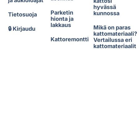
ja aukioloajat
kattosi
hyvässä
Parketin
kunnossa
Tietosuoja
hionta ja
lakkaus
Mikä on paras
🔒 Kirjaudu
kattomateriaali?
Kattoremontti
Vertailussa eri
kattomateriaalit