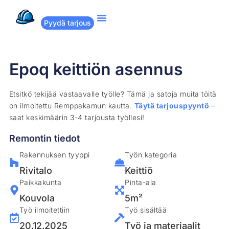
Pyydä tarjous
Suositut remontit
Miten Remppakamu toimii?
Epoq keittiön asennus
Etsitkö tekijää vastaavalle työlle? Tämä ja satoja muita töitä
on ilmoitettu Remppakamun kautta.
Täytä tarjouspyyntö
–
saat keskimäärin 3-4 tarjousta työllesi!
Remontin tiedot
Rakennuksen tyyppi
Työn kategoria
Rivitalo
Keittiö
Paikkakunta
Pinta-ala
Kouvola
5m²
Työ ilmoitettiin
Työ sisältää
20.12.2025
Työ ja materiaalit