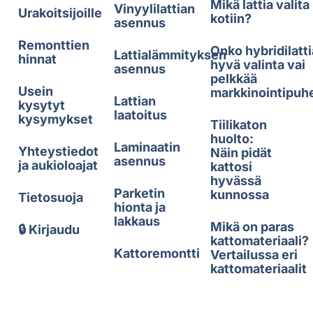
Mikä lattia valita
Vinyylilattian
Urakoitsijoille
kotiin?
asennus
Remonttien
Onko hybridilatti
Lattialämmityksen
hinnat
hyvä valinta vai
asennus
pelkkää
Usein
markkinointipuh
Lattian
kysytyt
laatoitus
kysymykset
Tiilikaton
huolto:
Laminaatin
Yhteystiedot
Näin pidät
asennus
ja aukioloajat
kattosi
hyvässä
Parketin
kunnossa
Tietosuoja
hionta ja
lakkaus
Mikä on paras
🔒 Kirjaudu
kattomateriaali?
Kattoremontti
Vertailussa eri
kattomateriaalit