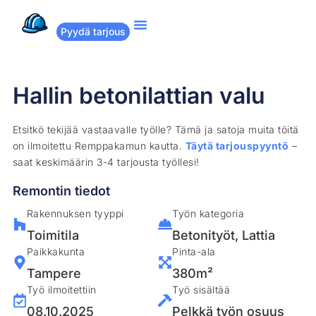
Pyydä tarjous
Suositut remontit
Miten Remppakamu toimii?
Hallin betonilattian valu
Etsitkö tekijää vastaavalle työlle? Tämä ja satoja muita töitä
on ilmoitettu Remppakamun kautta.
Täytä tarjouspyyntö
–
saat keskimäärin 3-4 tarjousta työllesi!
Remontin tiedot
Rakennuksen tyyppi
Työn kategoria
Toimitila
Betonityöt
,
Lattia
Paikkakunta
Pinta-ala
Tampere
380m²
Työ ilmoitettiin
Työ sisältää
08.10.2025
Pelkkä työn osuus