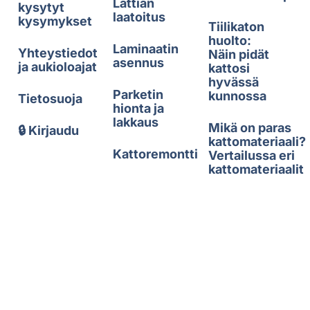
Lattian
kysytyt
laatoitus
kysymykset
Tiilikaton
huolto:
Laminaatin
Yhteystiedot
Näin pidät
asennus
ja aukioloajat
kattosi
hyvässä
Parketin
kunnossa
Tietosuoja
hionta ja
lakkaus
Mikä on paras
🔒 Kirjaudu
kattomateriaali?
Kattoremontti
Vertailussa eri
kattomateriaalit