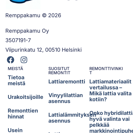
Remppakamu © 2026
Remppakamu Oy
3507191-7
Viipurinkatu 12, 00510 Helsinki
MEISTÄ
SUOSITUT
REMONTTIVINKI
REMONTIT
T
Tietoa
Lattiaremontti
Lattiamateriaalit
meistä
vertailussa –
Mikä lattia valita
Vinyylilattian
Urakoitsijoille
kotiin?
asennus
Remonttien
Onko hybridilatti
Lattialämmityksen
hinnat
hyvä valinta vai
asennus
pelkkää
Usein
markkinointipuh