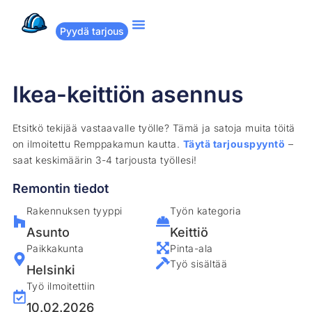
Pyydä tarjous
Suositut remontit
Miten Remppakamu toimii?
Ikea-keittiön asennus
Etsitkö tekijää vastaavalle työlle? Tämä ja satoja muita töitä
on ilmoitettu Remppakamun kautta.
Täytä tarjouspyyntö
–
saat keskimäärin 3-4 tarjousta työllesi!
Remontin tiedot
Rakennuksen tyyppi
Työn kategoria
Asunto
Keittiö
Paikkakunta
Pinta-ala
Työ sisältää
Helsinki
Työ ilmoitettiin
10.02.2026