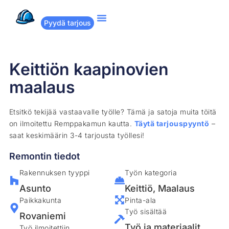
Pyydä tarjous
Suositut remontit
Miten Remppakamu toimii?
Keittiön kaapinovien
maalaus
Etsitkö tekijää vastaavalle työlle? Tämä ja satoja muita töitä
on ilmoitettu Remppakamun kautta.
Täytä tarjouspyyntö
–
saat keskimäärin 3-4 tarjousta työllesi!
Remontin tiedot
Rakennuksen tyyppi
Työn kategoria
Asunto
Keittiö
,
Maalaus
Paikkakunta
Pinta-ala
Työ sisältää
Rovaniemi
Työ ja materiaalit
Työ ilmoitettiin