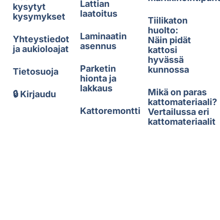
Lattian
kysytyt
laatoitus
kysymykset
Tiilikaton
huolto:
Laminaatin
Yhteystiedot
Näin pidät
asennus
ja aukioloajat
kattosi
hyvässä
Parketin
kunnossa
Tietosuoja
hionta ja
lakkaus
Mikä on paras
🔒 Kirjaudu
kattomateriaali?
Kattoremontti
Vertailussa eri
kattomateriaalit