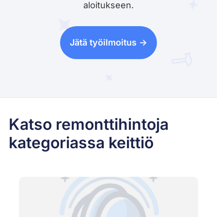
aloitukseen.
Jätä työilmoitus ->
Katso remonttihintoja
kategoriassa keittiö