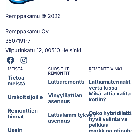
Remppakamu © 2026
Remppakamu Oy
3507191-7
Viipurinkatu 12, 00510 Helsinki
MEISTÄ
SUOSITUT
REMONTTIVINKI
REMONTIT
T
Tietoa
Lattiaremontti
Lattiamateriaalit
meistä
vertailussa –
Mikä lattia valita
Vinyylilattian
Urakoitsijoille
kotiin?
asennus
Remonttien
Onko hybridilatti
Lattialämmityksen
hinnat
hyvä valinta vai
asennus
pelkkää
Usein
markkinointipuh