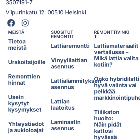
3507191-7
Viipurinkatu 12, 00510 Helsinki
MEISTÄ
SUOSITUT
REMONTTIVINKI
REMONTIT
T
Tietoa
Lattiaremontti
Lattiamateriaalit
meistä
vertailussa –
Mikä lattia valita
Vinyylilattian
Urakoitsijoille
kotiin?
asennus
Remonttien
Onko hybridilatti
Lattialämmityksen
hinnat
hyvä valinta vai
asennus
pelkkää
Usein
markkinointipuh
Lattian
kysytyt
laatoitus
kysymykset
Tiilikaton
huolto:
Laminaatin
Yhteystiedot
Näin pidät
asennus
ja aukioloajat
kattosi
hyvässä