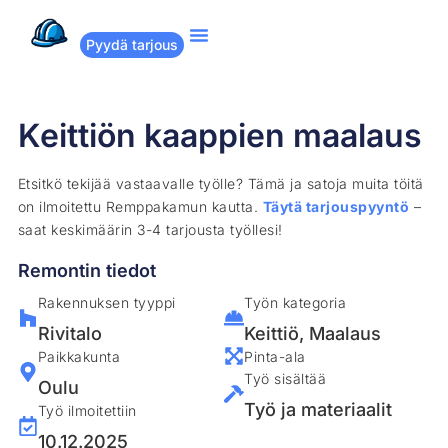
Pyydä tarjous
Suositut remontit
Miten Remppakamu toimii?
Keittiön kaappien maalaus
Etsitkö tekijää vastaavalle työlle? Tämä ja satoja muita töitä
on ilmoitettu Remppakamun kautta.
Täytä tarjouspyyntö
–
saat keskimäärin 3-4 tarjousta työllesi!
Remontin tiedot
Rakennuksen tyyppi
Työn kategoria
Rivitalo
Keittiö
,
Maalaus
Paikkakunta
Pinta-ala
Työ sisältää
Oulu
Työ ja materiaalit
Työ ilmoitettiin
10.12.2025