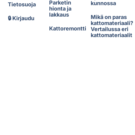
Parketin
kunnossa
Tietosuoja
hionta ja
lakkaus
Mikä on paras
🔒 Kirjaudu
kattomateriaali?
Kattoremontti
Vertailussa eri
kattomateriaalit