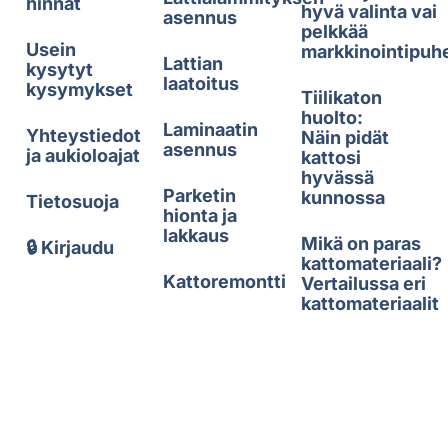
hinnat
hyvä valinta vai
asennus
pelkkää
Usein
markkinointipuh
Lattian
kysytyt
laatoitus
kysymykset
Tiilikaton
huolto:
Laminaatin
Yhteystiedot
Näin pidät
asennus
ja aukioloajat
kattosi
hyvässä
Parketin
kunnossa
Tietosuoja
hionta ja
lakkaus
Mikä on paras
🔒 Kirjaudu
kattomateriaali?
Kattoremontti
Vertailussa eri
kattomateriaalit