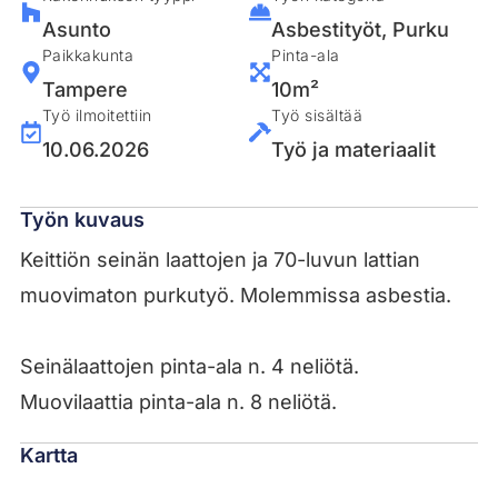
Asunto
Asbestityöt
,
Purku
Paikkakunta
Pinta-ala
Tampere
10m²
Työ ilmoitettiin
Työ sisältää
10.06.2026
Työ ja materiaalit
Työn kuvaus
Keittiön seinän laattojen ja 70-luvun lattian
muovimaton purkutyö. Molemmissa asbestia.
Seinälaattojen pinta-ala n. 4 neliötä.
Muovilaattia pinta-ala n. 8 neliötä.
Kartta