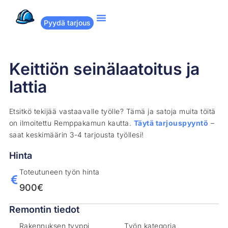
Pyydä tarjous
Suositut remontit
Miten Remppakamu toimii?
Keittiön seinälaatoitus ja
lattia
Etsitkö tekijää vastaavalle työlle? Tämä ja satoja muita töitä
on ilmoitettu Remppakamun kautta.
Täytä tarjouspyyntö
–
saat keskimäärin 3-4 tarjousta työllesi!
Hinta
Toteutuneen työn hinta
900€
Remontin tiedot
Rakennuksen tyyppi
Työn kategoria