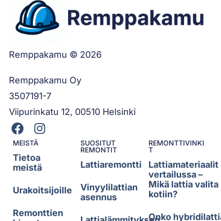
Remppakamu © 2026
Remppakamu Oy
3507191-7
Viipurinkatu 12, 00510 Helsinki
MEISTÄ
SUOSITUT
REMONTTIVINKI
REMONTIT
T
Tietoa
Lattiaremontti
Lattiamateriaalit
meistä
vertailussa –
Mikä lattia valita
Vinyylilattian
Urakoitsijoille
kotiin?
asennus
Remonttien
Onko hybridilatti
Lattialämmityksen