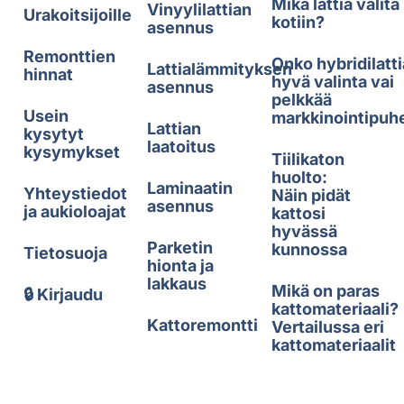
Mikä lattia valita
Vinyylilattian
Urakoitsijoille
kotiin?
asennus
Remonttien
Onko hybridilatti
Lattialämmityksen
hinnat
hyvä valinta vai
asennus
pelkkää
Usein
markkinointipuh
Lattian
kysytyt
laatoitus
kysymykset
Tiilikaton
huolto:
Laminaatin
Yhteystiedot
Näin pidät
asennus
ja aukioloajat
kattosi
hyvässä
Parketin
kunnossa
Tietosuoja
hionta ja
lakkaus
Mikä on paras
🔒 Kirjaudu
kattomateriaali?
Kattoremontti
Vertailussa eri
kattomateriaalit