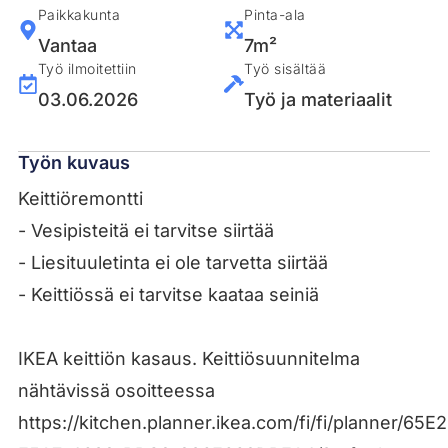
Paikkakunta
Pinta-ala
Vantaa
7m²
Työ ilmoitettiin
Työ sisältää
03.06.2026
Työ ja materiaalit
Työn kuvaus
Keittiöremontti
- Vesipisteitä ei tarvitse siirtää
- Liesituuletinta ei ole tarvetta siirtää
- Keittiössä ei tarvitse kaataa seiniä
IKEA keittiön kasaus. Keittiösuunnitelma
nähtävissä osoitteessa
https://kitchen.planner.ikea.com/fi/fi/planner/65