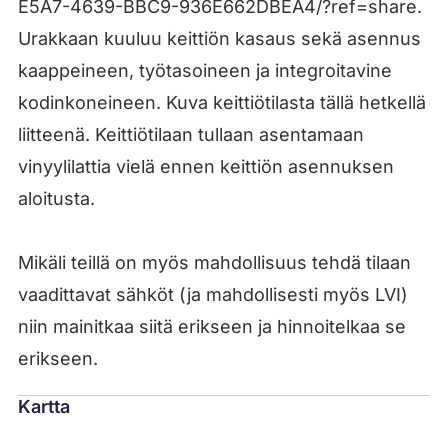
E5A7-4639-BBC9-936E662DBEA4/?ref=share.
Urakkaan kuuluu keittiön kasaus sekä asennus
kaappeineen, työtasoineen ja integroitavine
kodinkoneineen. Kuva keittiötilasta tällä hetkellä
liitteenä. Keittiötilaan tullaan asentamaan
vinyylilattia vielä ennen keittiön asennuksen
aloitusta.
Mikäli teillä on myös mahdollisuus tehdä tilaan
vaadittavat sähköt (ja mahdollisesti myös LVI)
niin mainitkaa siitä erikseen ja hinnoitelkaa se
erikseen.
Kartta