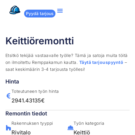
Pyydä tarjous
Suositut remontit
Miten Remppakamu toimii?
Keittiöremontti
Etsitkö tekijää vastaavalle työlle? Tämä ja satoja muita töitä
on ilmoitettu Remppakamun kautta.
Täytä tarjouspyyntö
–
saat keskimäärin 3-4 tarjousta työllesi!
Hinta
Toteutuneen työn hinta
2941.43135€
Remontin tiedot
Rakennuksen tyyppi
Työn kategoria
Rivitalo
Keittiö