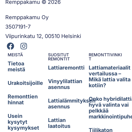
Remppakamu © 2026
Remppakamu Oy
3507191-7
Viipurinkatu 12, 00510 Helsinki
MEISTÄ
SUOSITUT
REMONTTIVINKI
REMONTIT
T
Tietoa
Lattiaremontti
Lattiamateriaalit
meistä
vertailussa –
Mikä lattia valita
Vinyylilattian
Urakoitsijoille
kotiin?
asennus
Remonttien
Onko hybridilatti
Lattialämmityksen
hinnat
hyvä valinta vai
asennus
pelkkää
Usein
markkinointipuh
Lattian
kysytyt
laatoitus
kysymykset
Tiilikaton