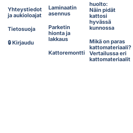
huolto:
Laminaatin
Yhteystiedot
Näin pidät
asennus
ja aukioloajat
kattosi
hyvässä
Parketin
kunnossa
Tietosuoja
hionta ja
lakkaus
Mikä on paras
🔒 Kirjaudu
kattomateriaali?
Kattoremontti
Vertailussa eri
kattomateriaalit