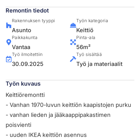
Remontin tiedot
Rakennuksen tyyppi
Työn kategoria
Asunto
Keittiö
Paikkakunta
Pinta-ala
Vantaa
56m²
Työ ilmoitettiin
Työ sisältää
30.09.2025
Työ ja materiaalit
Työn kuvaus
Keittiöremontti
- Vanhan 1970-luvun keittiön kaapistojen purku
- vanhan lieden ja jääkaappipakastimen
poisvienti
- uuden IKEA keittiön asennus