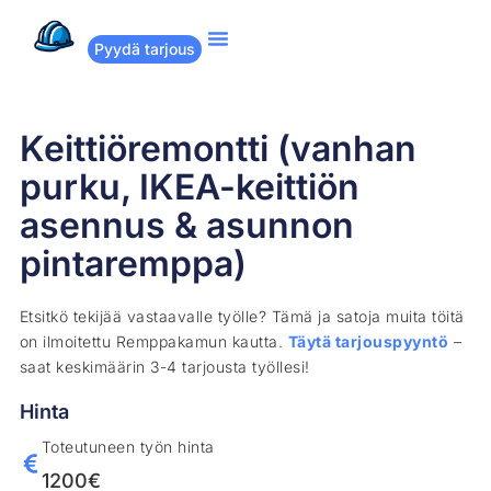
Pyydä tarjous
Suositut remontit
Miten Remppakamu toimii?
Keittiöremontti (vanhan
purku, IKEA-keittiön
asennus & asunnon
pintaremppa)
Etsitkö tekijää vastaavalle työlle? Tämä ja satoja muita töitä
on ilmoitettu Remppakamun kautta.
Täytä tarjouspyyntö
–
saat keskimäärin 3-4 tarjousta työllesi!
Hinta
Toteutuneen työn hinta
1200€