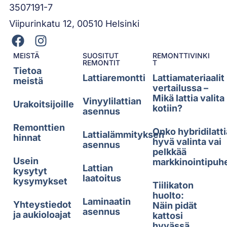
3507191-7
Viipurinkatu 12, 00510 Helsinki
MEISTÄ
SUOSITUT
REMONTTIVINKI
REMONTIT
T
Tietoa
Lattiaremontti
Lattiamateriaalit
meistä
vertailussa –
Mikä lattia valita
Vinyylilattian
Urakoitsijoille
kotiin?
asennus
Remonttien
Onko hybridilatti
Lattialämmityksen
hinnat
hyvä valinta vai
asennus
pelkkää
Usein
markkinointipuh
Lattian
kysytyt
laatoitus
kysymykset
Tiilikaton
huolto:
Laminaatin
Yhteystiedot
Näin pidät
asennus
ja aukioloajat
kattosi
hyvässä