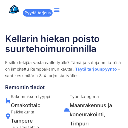
Pyydä tarjous
Suositut remontit
Miten Remppakamu toimii?
Kellarin hiekan poisto
suurtehoimuroinnilla
Etsitkö tekijää vastaavalle työlle? Tämä ja satoja muita töitä
on ilmoitettu Remppakamun kautta.
Täytä tarjouspyyntö
–
saat keskimäärin 3-4 tarjousta työllesi!
Remontin tiedot
Rakennuksen tyyppi
Työn kategoria
Omakotitalo
Maanrakennus ja
Paikkakunta
koneurakointi
,
Tampere
Timpuri
Työ ilmoitettiin