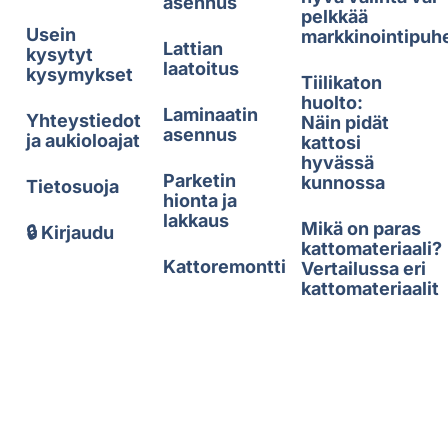
asennus
pelkkää
Usein
markkinointipuh
Lattian
kysytyt
laatoitus
kysymykset
Tiilikaton
huolto:
Laminaatin
Yhteystiedot
Näin pidät
asennus
ja aukioloajat
kattosi
hyvässä
Parketin
kunnossa
Tietosuoja
hionta ja
lakkaus
Mikä on paras
🔒 Kirjaudu
kattomateriaali?
Kattoremontti
Vertailussa eri
kattomateriaalit