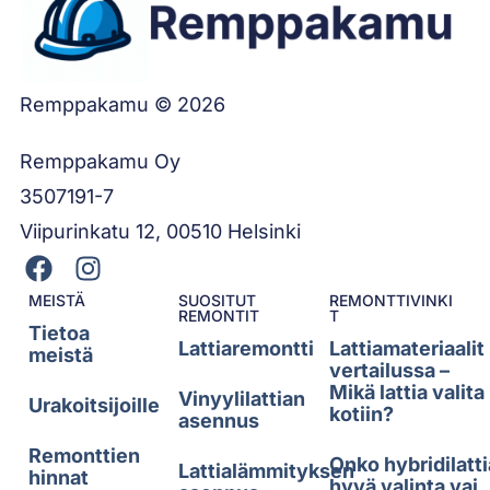
Remppakamu © 2026
Remppakamu Oy
3507191-7
Viipurinkatu 12, 00510 Helsinki
MEISTÄ
SUOSITUT
REMONTTIVINKI
REMONTIT
T
Tietoa
Lattiaremontti
Lattiamateriaalit
meistä
vertailussa –
Mikä lattia valita
Vinyylilattian
Urakoitsijoille
kotiin?
asennus
Remonttien
Onko hybridilatti
Lattialämmityksen
hinnat
hyvä valinta vai