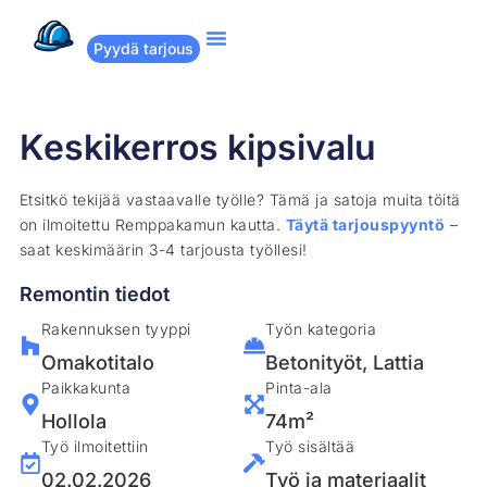
Pyydä tarjous
Suositut remontit
Miten Remppakamu toimii?
Keskikerros kipsivalu
Etsitkö tekijää vastaavalle työlle? Tämä ja satoja muita töitä
on ilmoitettu Remppakamun kautta.
Täytä tarjouspyyntö
–
saat keskimäärin 3-4 tarjousta työllesi!
Remontin tiedot
Rakennuksen tyyppi
Työn kategoria
Omakotitalo
Betonityöt
,
Lattia
Paikkakunta
Pinta-ala
Hollola
74m²
Työ ilmoitettiin
Työ sisältää
02.02.2026
Työ ja materiaalit