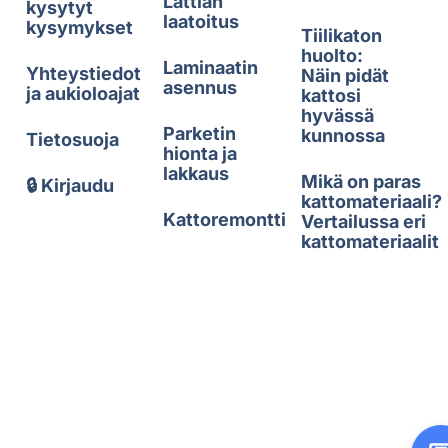
Lattian
kysytyt
laatoitus
kysymykset
Tiilikaton
huolto:
Laminaatin
Yhteystiedot
Näin pidät
asennus
ja aukioloajat
kattosi
hyvässä
Parketin
kunnossa
Tietosuoja
hionta ja
lakkaus
Mikä on paras
🔒 Kirjaudu
kattomateriaali?
Kattoremontti
Vertailussa eri
kattomateriaalit