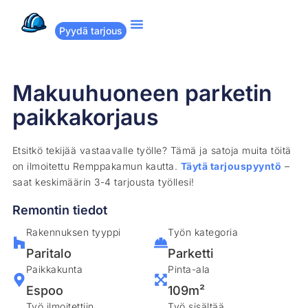
Pyydä tarjous
Suositut remontit
Miten Remppakamu toimii?
Makuuhuoneen parketin
paikkakorjaus
Etsitkö tekijää vastaavalle työlle? Tämä ja satoja muita töitä
on ilmoitettu Remppakamun kautta.
Täytä tarjouspyyntö
–
saat keskimäärin 3-4 tarjousta työllesi!
Remontin tiedot
Rakennuksen tyyppi
Työn kategoria
Paritalo
Parketti
Paikkakunta
Pinta-ala
Espoo
109m²
Työ ilmoitettiin
Työ sisältää