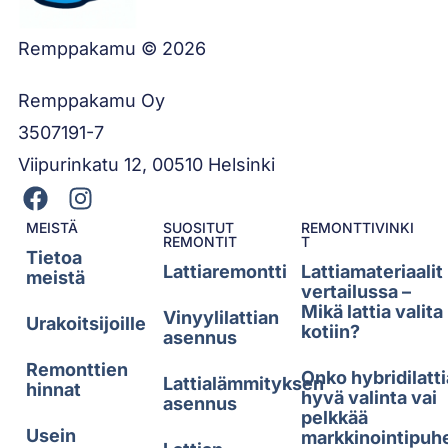
Remppakamu © 2026
Remppakamu Oy
3507191-7
Viipurinkatu 12, 00510 Helsinki
MEISTÄ
SUOSITUT
REMONTTIVINKI
REMONTIT
T
Tietoa
Lattiaremontti
Lattiamateriaalit
meistä
vertailussa –
Mikä lattia valita
Vinyylilattian
Urakoitsijoille
kotiin?
asennus
Remonttien
Onko hybridilatti
Lattialämmityksen
hinnat
hyvä valinta vai
asennus
pelkkää
Usein
markkinointipuh