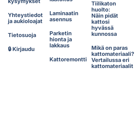
kysymykset
Tiilikaton
huolto:
Laminaatin
Yhteystiedot
Näin pidät
asennus
ja aukioloajat
kattosi
hyvässä
Parketin
kunnossa
Tietosuoja
hionta ja
lakkaus
Mikä on paras
🔒 Kirjaudu
kattomateriaali?
Kattoremontti
Vertailussa eri
kattomateriaalit