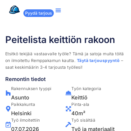
Pyydä tarjous
Suositut remontit
Miten Remppakamu toimii?
Peitelista keittiön rakoon
Etsitkö tekijää vastaavalle työlle? Tämä ja satoja muita töitä
on ilmoitettu Remppakamun kautta.
Täytä tarjouspyyntö
–
saat keskimäärin 3-4 tarjousta työllesi!
Remontin tiedot
Rakennuksen tyyppi
Työn kategoria
Asunto
Keittiö
Paikkakunta
Pinta-ala
Helsinki
40m²
Työ ilmoitettiin
Työ sisältää
07.07.2026
Työ ja materiaalit