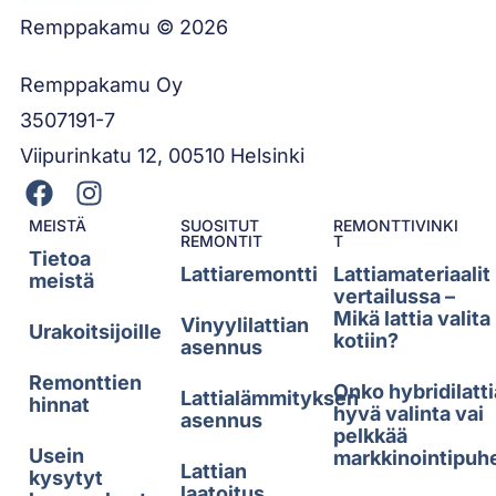
Remppakamu © 2026
Remppakamu Oy
3507191-7
Viipurinkatu 12, 00510 Helsinki
MEISTÄ
SUOSITUT
REMONTTIVINKI
REMONTIT
T
Tietoa
Lattiaremontti
Lattiamateriaalit
meistä
vertailussa –
Mikä lattia valita
Vinyylilattian
Urakoitsijoille
kotiin?
asennus
Remonttien
Onko hybridilatti
Lattialämmityksen
hinnat
hyvä valinta vai
asennus
pelkkää
Usein
markkinointipuh
Lattian
kysytyt
laatoitus