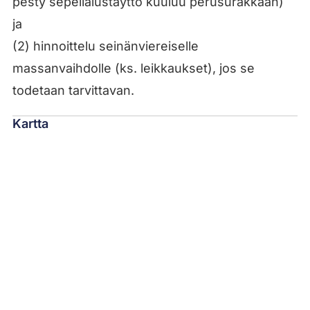
pesty sepelialustäyttö kuuluu perusurakkaan)
ja
(2) hinnoittelu seinänviereiselle
massanvaihdolle (ks. leikkaukset), jos se
todetaan tarvittavan.
Kartta