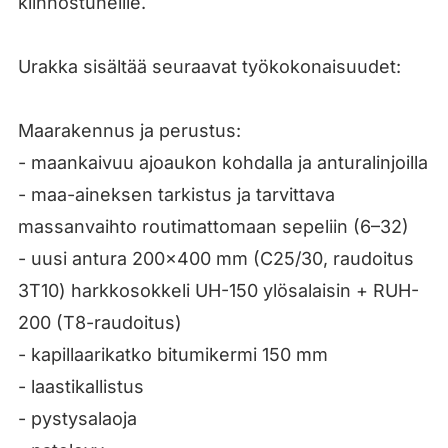
kiinnostuneille.
Urakka sisältää seuraavat työkokonaisuudet:
Maarakennus ja perustus:
- maankaivuu ajoaukon kohdalla ja anturalinjoilla
- maa-aineksen tarkistus ja tarvittava
massanvaihto routimattomaan sepeliin (6–32)
- uusi antura 200×400 mm (C25/30, raudoitus
3T10) harkkosokkeli UH-150 ylösalaisin + RUH-
200 (T8-raudoitus)
- kapillaarikatko bitumikermi 150 mm
- laastikallistus
- pystysalaoja