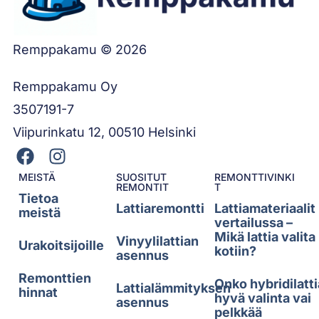
Remppakamu © 2026
Remppakamu Oy
3507191-7
Viipurinkatu 12, 00510 Helsinki
MEISTÄ
SUOSITUT
REMONTTIVINKI
REMONTIT
T
Tietoa
Lattiaremontti
Lattiamateriaalit
meistä
vertailussa –
Mikä lattia valita
Vinyylilattian
Urakoitsijoille
kotiin?
asennus
Remonttien
Onko hybridilatti
Lattialämmityksen
hinnat
hyvä valinta vai
asennus
pelkkää