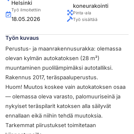
Helsinki
koneurakointi
Työ ilmoitettiin
Pinta-ala
18.05.2026
Työ sisältää
Työn kuvaus
Perustus- ja maanrakennusurakka: olemassa
olevan kylmän autokatoksen (28 m²)
muuntaminen puolilämpimäksi autotalliksi.
Rakennus 2017, teräspaaluperustus.
Huom! Muutos koskee vain autokatoksen osaa
— olemassa oleva varasto, palomuuriseinä ja
nykyiset teräspilarit katoksen alla säilyvät
ennallaan eikä niihin tehdä muutoksia.
Tarkemmat piirustukset toimitetaan