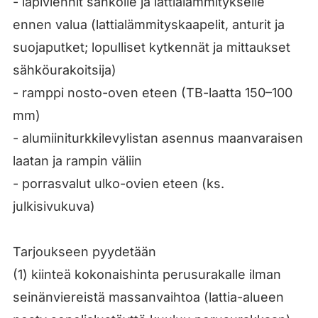
- läpiviennit sähkölle ja lattialämmitykselle
ennen valua (lattialämmityskaapelit, anturit ja
suojaputket; lopulliset kytkennät ja mittaukset
sähköurakoitsija)
- ramppi nosto-oven eteen (TB-laatta 150–100
mm)
- alumiiniturkkilevylistan asennus maanvaraisen
laatan ja rampin väliin
- porrasvalut ulko-ovien eteen (ks.
julkisivukuva)
Tarjoukseen pyydetään
(1) kiinteä kokonaishinta perusurakalle ilman
seinänviereistä massanvaihtoa (lattia-alueen