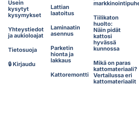
Usein
markkinointipuh
Lattian
kysytyt
laatoitus
kysymykset
Tiilikaton
huolto:
Laminaatin
Yhteystiedot
Näin pidät
asennus
ja aukioloajat
kattosi
hyvässä
Parketin
kunnossa
Tietosuoja
hionta ja
lakkaus
Mikä on paras
🔒 Kirjaudu
kattomateriaali?
Kattoremontti
Vertailussa eri
kattomateriaalit