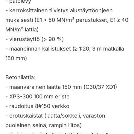
- patolevy
- kerroksittainen tiivistys alustäyttöohjeen
mukaisesti (E1 > 50 MN/m² perustukset, E1 ≥ 40
MN/m² lattia)
- vierustäyttö (> 90 %)
- maanpinnan kallistukset (≥ 1:20, 3 m matkalla
150 mm)
Betonilattia:
- maanvarainen laatta 150 mm (C30/37 XD1)
- XPS-300 100 mm eriste
- raudoitus 8#150 verkko
- erotuskaistat (laatta/sokkeli, varaston
puoleinen seinä, rampin liitos)