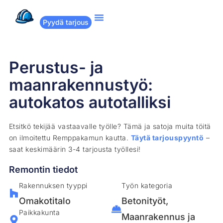
Pyydä tarjous
Suositut remontit
Miten Remppakamu toimii?
Perustus- ja
maanrakennustyö:
autokatos autotalliksi
Etsitkö tekijää vastaavalle työlle? Tämä ja satoja muita töitä
on ilmoitettu Remppakamun kautta.
Täytä tarjouspyyntö
–
saat keskimäärin 3-4 tarjousta työllesi!
Remontin tiedot
Rakennuksen tyyppi
Työn kategoria
Omakotitalo
Betonityöt
,
Paikkakunta
Maanrakennus ja