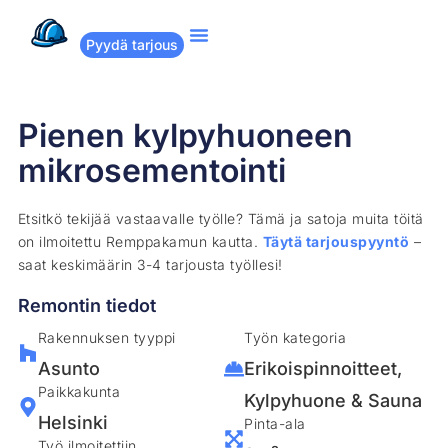
Pyydä tarjous
Suositut remontit
Miten Remppakamu toimii?
Pienen kylpyhuoneen
mikrosementointi
Etsitkö tekijää vastaavalle työlle? Tämä ja satoja muita töitä
on ilmoitettu Remppakamun kautta.
Täytä tarjouspyyntö
–
saat keskimäärin 3-4 tarjousta työllesi!
Remontin tiedot
Rakennuksen tyyppi
Työn kategoria
Asunto
Erikoispinnoitteet
,
Paikkakunta
Kylpyhuone & Sauna
Helsinki
Pinta-ala
Työ ilmoitettiin