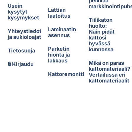
pelkkää
Usein
markkinointipuh
Lattian
kysytyt
laatoitus
kysymykset
Tiilikaton
huolto:
Laminaatin
Yhteystiedot
Näin pidät
asennus
ja aukioloajat
kattosi
hyvässä
Parketin
kunnossa
Tietosuoja
hionta ja
lakkaus
Mikä on paras
🔒 Kirjaudu
kattomateriaali?
Kattoremontti
Vertailussa eri
kattomateriaalit