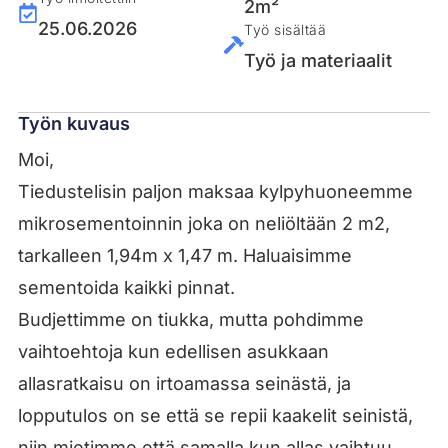
2m²
25.06.2026
Työ sisältää
Työ ja materiaalit
Työn kuvaus
Moi,
Tiedustelisin paljon maksaa kylpyhuoneemme
mikrosementoinnin joka on neliöltään 2 m2,
tarkalleen 1,94m x 1,47 m. Haluaisimme
sementoida kaikki pinnat.
Budjettimme on tiukka, mutta pohdimme
vaihtoehtoja kun edellisen asukkaan
allasratkaisu on irtoamassa seinästä, ja
lopputulos on se että se repii kaakelit seinistä,
niin mietimme että samalla kun allas vaihtuu