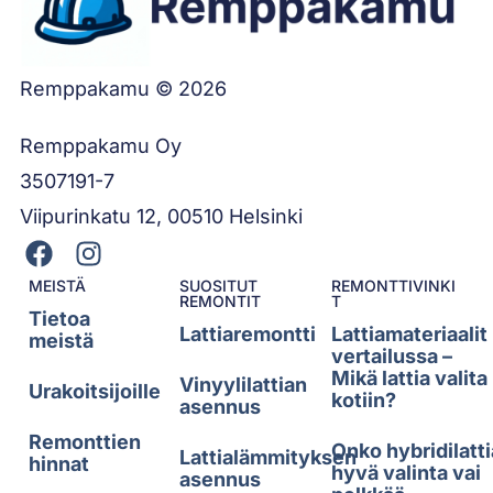
Remppakamu © 2026
Remppakamu Oy
3507191-7
Viipurinkatu 12, 00510 Helsinki
MEISTÄ
SUOSITUT
REMONTTIVINKI
REMONTIT
T
Tietoa
Lattiaremontti
Lattiamateriaalit
meistä
vertailussa –
Mikä lattia valita
Vinyylilattian
Urakoitsijoille
kotiin?
asennus
Remonttien
Onko hybridilatti
Lattialämmityksen
hinnat
hyvä valinta vai
asennus