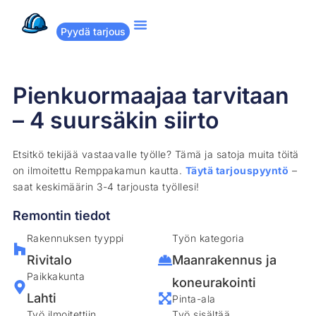
Pyydä tarjous
Suositut remontit
Miten Remppakamu toimii?
Pienkuormaajaa tarvitaan
– 4 suursäkin siirto
Etsitkö tekijää vastaavalle työlle? Tämä ja satoja muita töitä
on ilmoitettu Remppakamun kautta.
Täytä tarjouspyyntö
–
saat keskimäärin 3-4 tarjousta työllesi!
Remontin tiedot
Rakennuksen tyyppi
Työn kategoria
Rivitalo
Maanrakennus ja
Paikkakunta
koneurakointi
Lahti
Pinta-ala
Työ ilmoitettiin
Työ sisältää