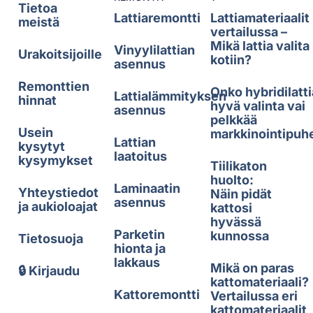
Tietoa
Lattiaremontti
Lattiamateriaalit
meistä
vertailussa –
Mikä lattia valita
Vinyylilattian
Urakoitsijoille
kotiin?
asennus
Remonttien
Onko hybridilatti
Lattialämmityksen
hinnat
hyvä valinta vai
asennus
pelkkää
Usein
markkinointipuh
Lattian
kysytyt
laatoitus
kysymykset
Tiilikaton
huolto:
Laminaatin
Yhteystiedot
Näin pidät
asennus
ja aukioloajat
kattosi
hyvässä
Parketin
kunnossa
Tietosuoja
hionta ja
lakkaus
Mikä on paras
🔒 Kirjaudu
kattomateriaali?
Kattoremontti
Vertailussa eri
kattomateriaalit