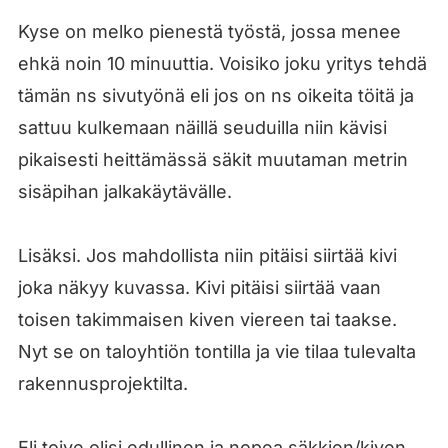
Kyse on melko pienestä työstä, jossa menee
ehkä noin 10 minuuttia. Voisiko joku yritys tehdä
tämän ns sivutyönä eli jos on ns oikeita töitä ja
sattuu kulkemaan näillä seuduilla niin kävisi
pikaisesti heittämässä säkit muutaman metrin
sisäpihan jalkakäytävälle.
Lisäksi. Jos mahdollista niin pitäisi siirtää kivi
joka näkyy kuvassa. Kivi pitäisi siirtää vaan
toisen takimmaisen kiven viereen tai taakse.
Nyt se on taloyhtiön tontilla ja vie tilaa tulevalta
rakennusprojektilta.
Eli toive olisi edullinen ja nopea säkkien/kiven