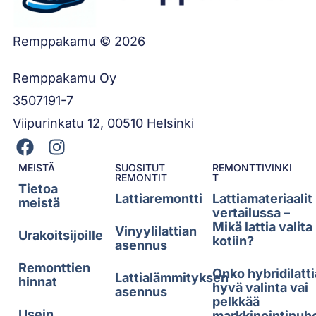
Remppakamu © 2026
Remppakamu Oy
3507191-7
Viipurinkatu 12, 00510 Helsinki
MEISTÄ
SUOSITUT
REMONTTIVINKI
REMONTIT
T
Tietoa
Lattiaremontti
Lattiamateriaalit
meistä
vertailussa –
Mikä lattia valita
Vinyylilattian
Urakoitsijoille
kotiin?
asennus
Remonttien
Onko hybridilatti
Lattialämmityksen
hinnat
hyvä valinta vai
asennus
pelkkää
Usein
markkinointipuh