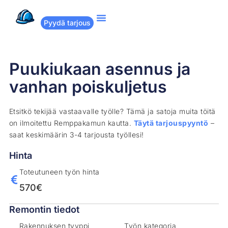
Pyydä tarjous
Suositut remontit
Miten Remppakamu toimii?
Puukiukaan asennus ja
vanhan poiskuljetus
Etsitkö tekijää vastaavalle työlle? Tämä ja satoja muita töitä
on ilmoitettu Remppakamun kautta.
Täytä tarjouspyyntö
–
saat keskimäärin 3-4 tarjousta työllesi!
Hinta
Toteutuneen työn hinta
570€
Remontin tiedot
Rakennuksen tyyppi
Työn kategoria