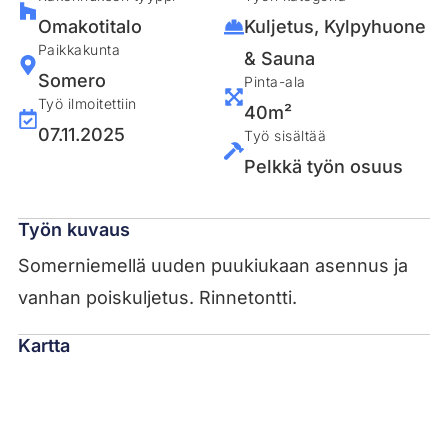
Omakotitalo
Kuljetus
,
Kylpyhuone
Paikkakunta
& Sauna
Somero
Pinta-ala
Työ ilmoitettiin
40m²
07.11.2025
Työ sisältää
Pelkkä työn osuus
Työn kuvaus
Somerniemellä uuden puukiukaan asennus ja
vanhan poiskuljetus. Rinnetontti.
Kartta