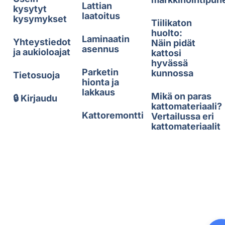
Lattian
kysytyt
laatoitus
kysymykset
Tiilikaton
huolto:
Laminaatin
Yhteystiedot
Näin pidät
asennus
ja aukioloajat
kattosi
hyvässä
Parketin
kunnossa
Tietosuoja
hionta ja
lakkaus
Mikä on paras
🔒 Kirjaudu
kattomateriaali?
Kattoremontti
Vertailussa eri
kattomateriaalit