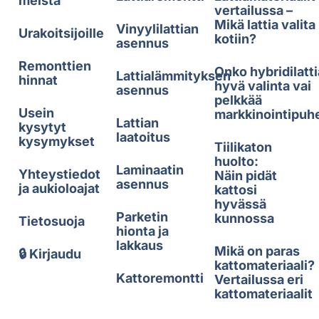
meistä
vertailussa –
Mikä lattia valita
Vinyylilattian
Urakoitsijoille
kotiin?
asennus
Remonttien
Onko hybridilatti
Lattialämmityksen
hinnat
hyvä valinta vai
asennus
pelkkää
Usein
markkinointipuh
Lattian
kysytyt
laatoitus
kysymykset
Tiilikaton
huolto:
Laminaatin
Yhteystiedot
Näin pidät
asennus
ja aukioloajat
kattosi
hyvässä
Parketin
kunnossa
Tietosuoja
hionta ja
lakkaus
Mikä on paras
🔒 Kirjaudu
kattomateriaali?
Kattoremontti
Vertailussa eri
kattomateriaalit