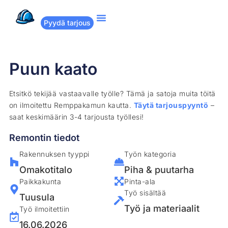
Pyydä tarjous
Suositut remontit
Miten Remppakamu toimii?
Puun kaato
Etsitkö tekijää vastaavalle työlle? Tämä ja satoja muita töitä
on ilmoitettu Remppakamun kautta.
Täytä tarjouspyyntö
–
saat keskimäärin 3-4 tarjousta työllesi!
Remontin tiedot
Rakennuksen tyyppi
Työn kategoria
Omakotitalo
Piha & puutarha
Paikkakunta
Pinta-ala
Työ sisältää
Tuusula
Työ ja materiaalit
Työ ilmoitettiin
16.06.2026