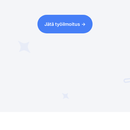
Jätä työilmoitus ->