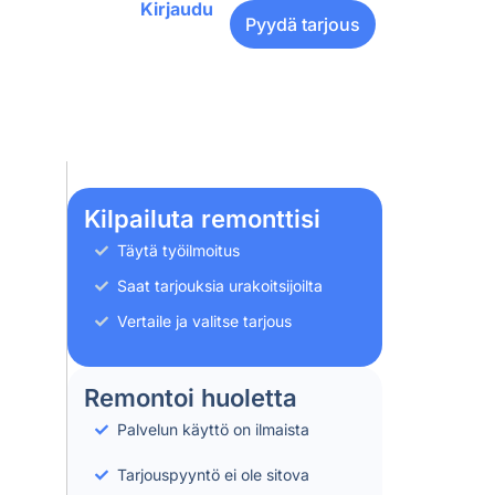
Kirjaudu
Pyydä tarjous
Kilpailuta remonttisi
Täytä työilmoitus
Saat tarjouksia urakoitsijoilta
Vertaile ja valitse tarjous
Remontoi huoletta
Palvelun käyttö on ilmaista
Tarjouspyyntö ei ole sitova