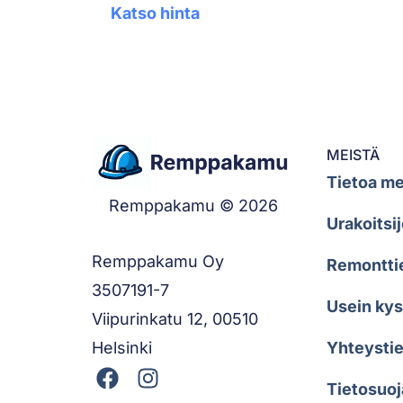
Katso hinta
MEISTÄ
Tietoa me
Remppakamu © 2026
Urakoitsij
Remppakamu Oy
Remontti
3507191-7
Usein ky
Viipurinkatu 12, 00510
Helsinki
Yhteystie
Tietosuoj