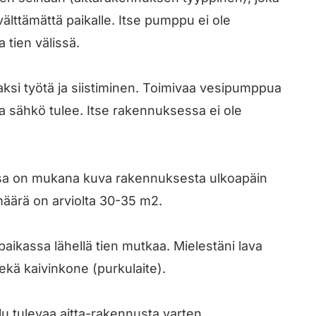
välttämättä paikalle. Itse pumppu ei ole
tien välissä.
aksi työtä ja siistiminen. Toimivaa vesipumppua
a sähkö tulee. Itse rakennuksessa ei ole
jossa on mukana kuva rakennuksesta ulkoapäin
äärä on arviolta 30-35 m2.
aikassa lähellä tien mutkaa. Mielestäni lava
ekä kaivinkone (purkulaite).
u tulevaa aitta-rakennusta varten.