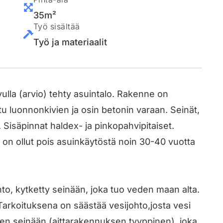
35m²
Työ sisältää
Työ ja materiaalit
ulla (arvio) tehty asuintalo. Rakenne on
u luonnonkivien ja osin betonin varaan. Seinät,
. Sisäpinnat haldex- ja pinkopahvipitaiset.
 on ollut pois asuinkäytöstä noin 30-40 vuotta
o, kytketty seinään, joka tuo veden maan alta.
arkoituksena on säästää vesijohto,josta vesi
een seinään (aittarakennuksen tyyppinen), joka