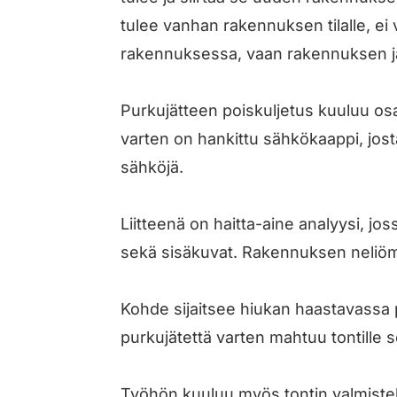
tulee vanhan rakennuksen tilalle, ei 
rakennuksessa, vaan rakennuksen ja 
Purkujätteen poiskuljetus kuuluu os
varten on hankittu sähkökaappi, jost
sähköjä.
Liitteenä on haitta-aine analyysi, 
sekä sisäkuvat. Rakennuksen neliöm
Kohde sijaitsee hiukan haastavassa p
purkujätettä varten mahtuu tontille s
Työhön kuuluu myös tontin valmistel