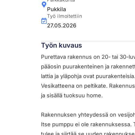
Pukkila
Työ ilmoitettiin
27.05.2026
Työn kuvaus
Purettava rakennus on 20- tai 30-luv
pääosin puurakenteinen ja rakennett
lattia ja yläpohja ovat puurakenteisia
Vesikatteena on peltikate. Rakennus
ja sisällä tuoksuu home.
Rakennuksen yhteydessä on vesijoht
Itse pumppu ei ole rakennuksessa. T
tulee ja siirtää se uuden rakennuks