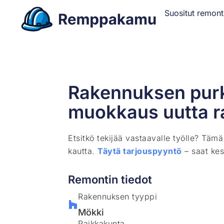
Suositut remont
Rakennuksen pur
muokkaus uutta r
Etsitkö tekijää vastaavalle työlle? Täm
kautta.
Täytä tarjouspyyntö
– saat kes
Remontin tiedot
Rakennuksen tyyppi
Mökki
Paikkakunta