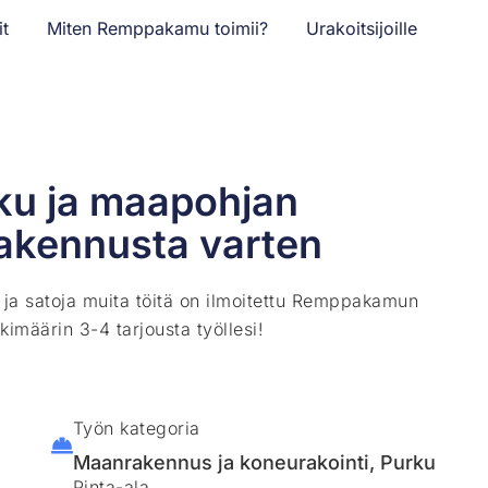
it
Miten Remppakamu toimii?
Urakoitsijoille
ku ja maapohjan
akennusta varten
ä ja satoja muita töitä on ilmoitettu Remppakamun
kimäärin 3-4 tarjousta työllesi!
Työn kategoria
Maanrakennus ja koneurakointi
,
Purku
Pinta-ala