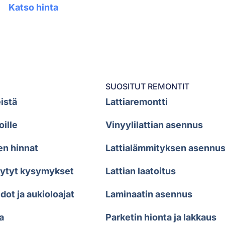
Katso hinta
SUOSITUT REMONTIT
istä
Lattiaremontti
oille
Vinyylilattian asennus
en hinnat
Lattialämmityksen asennu
sytyt kysymykset
Lattian laatoitus
dot ja aukioloajat
Laminaatin asennus
a
Parketin hionta ja lakkaus