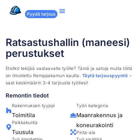
Pyydä tarjous
Suositut remontit
Miten Remppakamu toimii?
Ratsastushallin (maneesi)
perustukset
Etsitkö tekijää vastaavalle työlle? Tämä ja satoja muita töitä
on ilmoitettu Remppakamun kautta.
Täytä tarjouspyyntö
–
saat keskimäärin 3-4 tarjousta työllesi!
Remontin tiedot
Rakennuksen tyyppi
Työn kategoria
Toimitila
Maanrakennus ja
Paikkakunta
koneurakointi
Tuusula
Pinta-ala
Työ ilmoitettiin
Työ sisältää