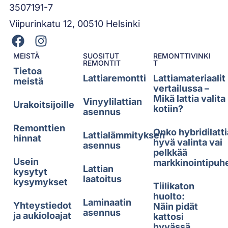
3507191-7
Viipurinkatu 12, 00510 Helsinki
MEISTÄ
SUOSITUT
REMONTTIVINKI
REMONTIT
T
Tietoa
Lattiaremontti
Lattiamateriaalit
meistä
vertailussa –
Mikä lattia valita
Vinyylilattian
Urakoitsijoille
kotiin?
asennus
Remonttien
Onko hybridilatti
Lattialämmityksen
hinnat
hyvä valinta vai
asennus
pelkkää
Usein
markkinointipuh
Lattian
kysytyt
laatoitus
kysymykset
Tiilikaton
huolto:
Laminaatin
Yhteystiedot
Näin pidät
asennus
ja aukioloajat
kattosi
hyvässä