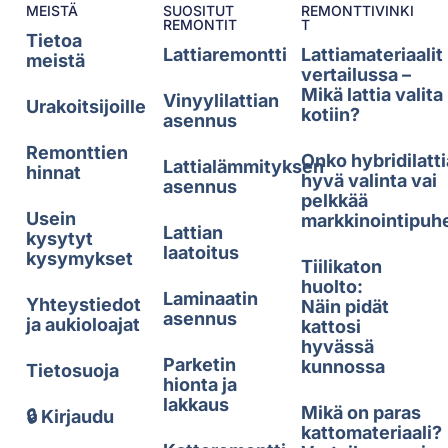
MEISTÄ
SUOSITUT
REMONTTIVINKI
REMONTIT
T
Tietoa
Lattiaremontti
Lattiamateriaalit
meistä
vertailussa –
Mikä lattia valita
Vinyylilattian
Urakoitsijoille
kotiin?
asennus
Remonttien
Onko hybridilatti
Lattialämmityksen
hinnat
hyvä valinta vai
asennus
pelkkää
Usein
markkinointipuh
Lattian
kysytyt
laatoitus
kysymykset
Tiilikaton
huolto:
Laminaatin
Yhteystiedot
Näin pidät
asennus
ja aukioloajat
kattosi
hyvässä
Parketin
kunnossa
Tietosuoja
hionta ja
lakkaus
Mikä on paras
🔒 Kirjaudu
kattomateriaali?