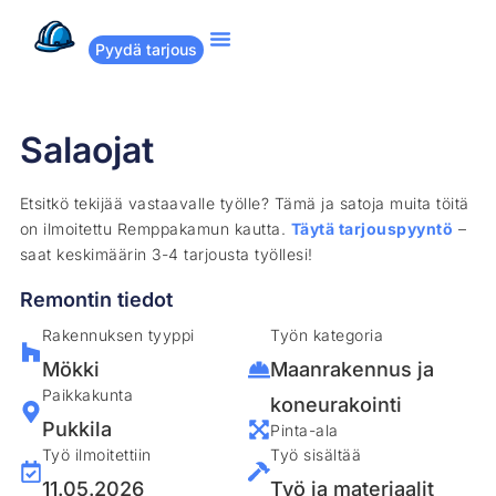
Pyydä tarjous
Suositut remontit
Miten Remppakamu toimii?
Salaojat
Etsitkö tekijää vastaavalle työlle? Tämä ja satoja muita töitä
on ilmoitettu Remppakamun kautta.
Täytä tarjouspyyntö
–
saat keskimäärin 3-4 tarjousta työllesi!
Remontin tiedot
Rakennuksen tyyppi
Työn kategoria
Mökki
Maanrakennus ja
Paikkakunta
koneurakointi
Pukkila
Pinta-ala
Työ ilmoitettiin
Työ sisältää
11.05.2026
Työ ja materiaalit