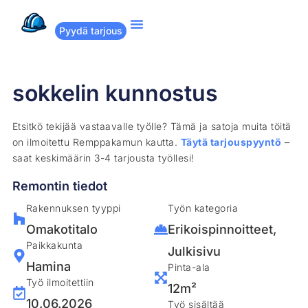
Pyydä tarjous
Suositut remontit
Miten Remppakamu toimii?
sokkelin kunnostus
Etsitkö tekijää vastaavalle työlle? Tämä ja satoja muita töitä
on ilmoitettu Remppakamun kautta.
Täytä tarjouspyyntö
–
saat keskimäärin 3-4 tarjousta työllesi!
Remontin tiedot
Rakennuksen tyyppi
Työn kategoria
Omakotitalo
Erikoispinnoitteet
,
Paikkakunta
Julkisivu
Hamina
Pinta-ala
Työ ilmoitettiin
12m²
10.06.2026
Työ sisältää