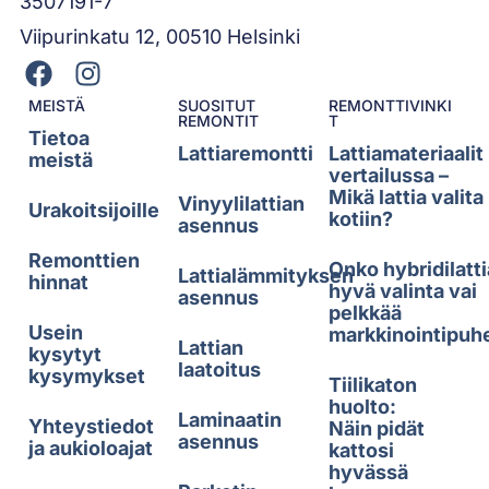
3507191-7
Viipurinkatu 12, 00510 Helsinki
MEISTÄ
SUOSITUT
REMONTTIVINKI
REMONTIT
T
Tietoa
Lattiaremontti
Lattiamateriaalit
meistä
vertailussa –
Mikä lattia valita
Vinyylilattian
Urakoitsijoille
kotiin?
asennus
Remonttien
Onko hybridilatti
Lattialämmityksen
hinnat
hyvä valinta vai
asennus
pelkkää
Usein
markkinointipuh
Lattian
kysytyt
laatoitus
kysymykset
Tiilikaton
huolto:
Laminaatin
Yhteystiedot
Näin pidät
asennus
ja aukioloajat
kattosi
hyvässä