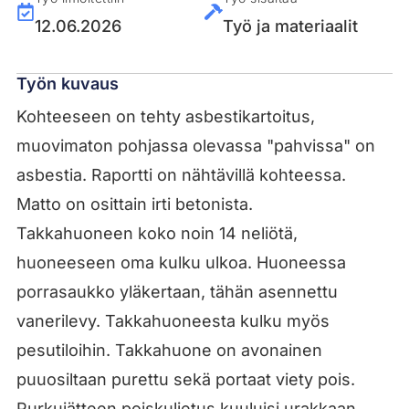
12.06.2026
Työ ja materiaalit
Työn kuvaus
Kohteeseen on tehty asbestikartoitus,
muovimaton pohjassa olevassa "pahvissa" on
asbestia. Raportti on nähtävillä kohteessa.
Matto on osittain irti betonista.
Takkahuoneen koko noin 14 neliötä,
huoneeseen oma kulku ulkoa. Huoneessa
porrasaukko yläkertaan, tähän asennettu
vanerilevy. Takkahuoneesta kulku myös
pesutiloihin. Takkahuone on avonainen
puuosiltaan purettu sekä portaat viety pois.
Purkujätteen poiskuljetus kuuluisi urakkaan.