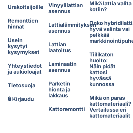
Mikä lattia valita
Vinyylilattian
Urakoitsijoille
kotiin?
asennus
Remonttien
Onko hybridilatti
Lattialämmityksen
hinnat
hyvä valinta vai
asennus
pelkkää
Usein
markkinointipuh
Lattian
kysytyt
laatoitus
kysymykset
Tiilikaton
huolto:
Laminaatin
Yhteystiedot
Näin pidät
asennus
ja aukioloajat
kattosi
hyvässä
Parketin
kunnossa
Tietosuoja
hionta ja
lakkaus
Mikä on paras
🔒 Kirjaudu
kattomateriaali?
Kattoremontti
Vertailussa eri
kattomateriaalit