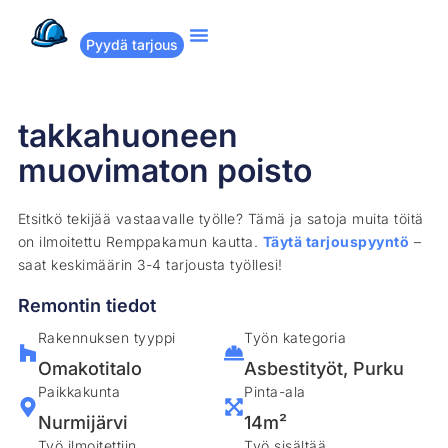
Pyydä tarjous
Suositut remontit
Miten Remppakamu toimii?
takkahuoneen
muovimaton poisto
Etsitkö tekijää vastaavalle työlle? Tämä ja satoja muita töitä
on ilmoitettu Remppakamun kautta.
Täytä tarjouspyyntö
–
saat keskimäärin 3-4 tarjousta työllesi!
Remontin tiedot
Rakennuksen tyyppi
Työn kategoria
Omakotitalo
Asbestityöt
,
Purku
Paikkakunta
Pinta-ala
Nurmijärvi
14m²
Työ ilmoitettiin
Työ sisältää