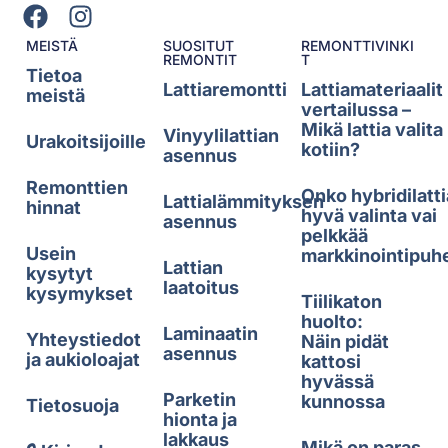
MEISTÄ
SUOSITUT
REMONTTIVINKI
REMONTIT
T
Tietoa
Lattiaremontti
Lattiamateriaalit
meistä
vertailussa –
Mikä lattia valita
Vinyylilattian
Urakoitsijoille
kotiin?
asennus
Remonttien
Onko hybridilatti
Lattialämmityksen
hinnat
hyvä valinta vai
asennus
pelkkää
Usein
markkinointipuh
Lattian
kysytyt
laatoitus
kysymykset
Tiilikaton
huolto:
Laminaatin
Yhteystiedot
Näin pidät
asennus
ja aukioloajat
kattosi
hyvässä
Parketin
kunnossa
Tietosuoja
hionta ja
lakkaus
Mikä on paras