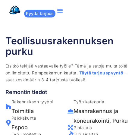
Pyydä tarjous
Suositut remontit
Miten Remppakamu toimii?
Teollisuusrakennuksen
purku
Etsitkö tekijää vastaavalle työlle? Tämä ja satoja muita töitä
on ilmoitettu Remppakamun kautta.
Täytä tarjouspyyntö
–
saat keskimäärin 3-4 tarjousta työllesi!
Remontin tiedot
Rakennuksen tyyppi
Työn kategoria
Toimitila
Maanrakennus ja
Paikkakunta
koneurakointi
,
Purku
Espoo
Pinta-ala
Työ ilmoitettiin
Työ sisältää