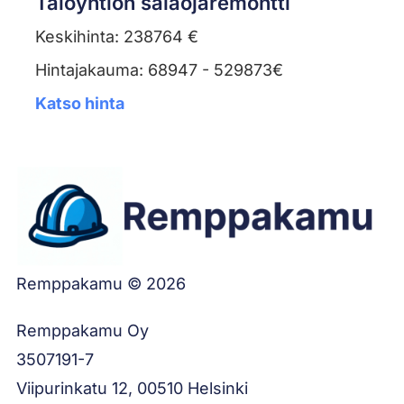
Taloyhtiön salaojaremontti
Keskihinta: 238764 €
Hintajakauma: 68947 - 529873€
Katso hinta
Remppakamu © 2026
Remppakamu Oy
3507191-7
Viipurinkatu 12, 00510 Helsinki