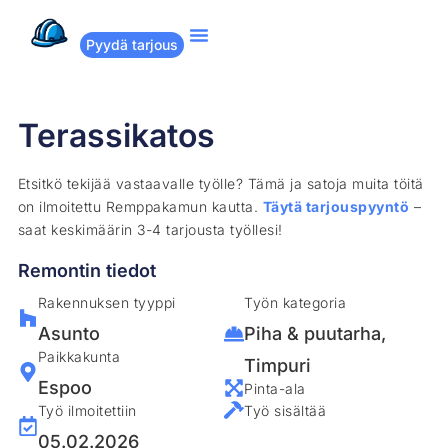
Pyydä tarjous
Suositut remontit
Miten Remppakamu toimii?
Terassikatos
Etsitkö tekijää vastaavalle työlle? Tämä ja satoja muita töitä
on ilmoitettu Remppakamun kautta.
Täytä tarjouspyyntö
–
saat keskimäärin 3-4 tarjousta työllesi!
Remontin tiedot
Rakennuksen tyyppi
Työn kategoria
Asunto
Piha & puutarha
,
Paikkakunta
Timpuri
Espoo
Pinta-ala
Työ ilmoitettiin
Työ sisältää
05.02.2026