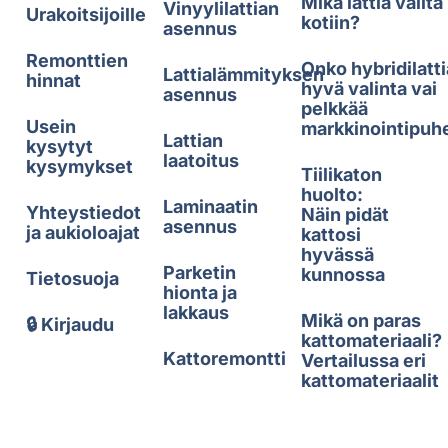
Mikä lattia valita
Vinyylilattian
Urakoitsijoille
kotiin?
asennus
Remonttien
Onko hybridilatti
Lattialämmityksen
hinnat
hyvä valinta vai
asennus
pelkkää
Usein
markkinointipuh
Lattian
kysytyt
laatoitus
kysymykset
Tiilikaton
huolto:
Laminaatin
Yhteystiedot
Näin pidät
asennus
ja aukioloajat
kattosi
hyvässä
Parketin
kunnossa
Tietosuoja
hionta ja
lakkaus
Mikä on paras
🔒 Kirjaudu
kattomateriaali?
Kattoremontti
Vertailussa eri
kattomateriaalit