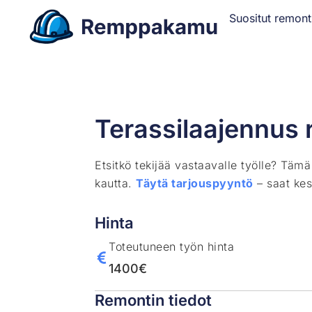
Suositut remont
Terassilaajennus r
Etsitkö tekijää vastaavalle työlle? Täm
kautta.
Täytä tarjouspyyntö
– saat kes
Hinta
Toteutuneen työn hinta
1400€
Remontin tiedot