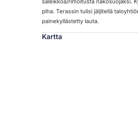
säleikköä/rimoitusta näkösuojaksi. K
piha. Terassin tulisi jäljitellä taloyht
painekyllästetty lauta.
Kartta