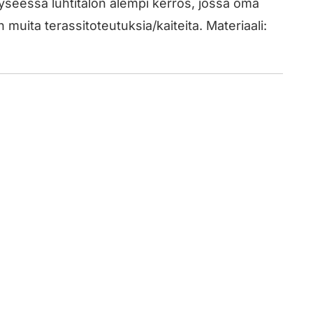
yseessä luhtitalon alempi kerros, jossa oma
iön muita terassitoteutuksia/kaiteita. Materiaali: