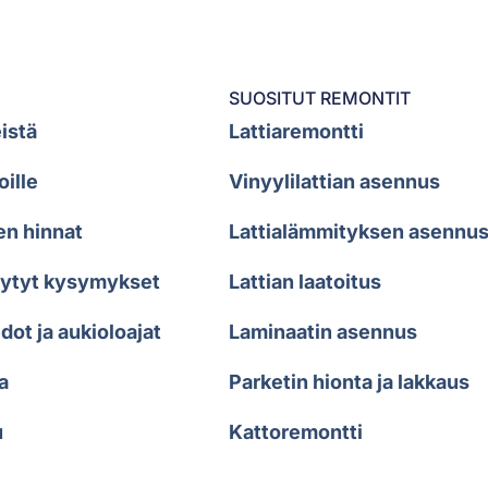
SUOSITUT REMONTIT
istä
Lattiaremontti
oille
Vinyylilattian asennus
en hinnat
Lattialämmityksen asennu
sytyt kysymykset
Lattian laatoitus
dot ja aukioloajat
Laminaatin asennus
a
Parketin hionta ja lakkaus
u
Kattoremontti