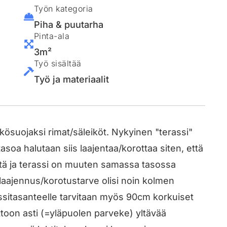
Työn kategoria
Piha & puutarha
Pinta-ala
3m²
Työ sisältää
Työ ja materiaalit
äkösuojaksi rimat/säleiköt. Nykyinen "terassi"
asoa halutaan siis laajentaa/korottaa siten, että
istä ja terassi on muuten samassa tasossa
laajennus/korotustarve olisi noin kolmen
assitasanteelle tarvitaan myös 90cm korkuiset
ttoon asti (=yläpuolen parveke) yltävää