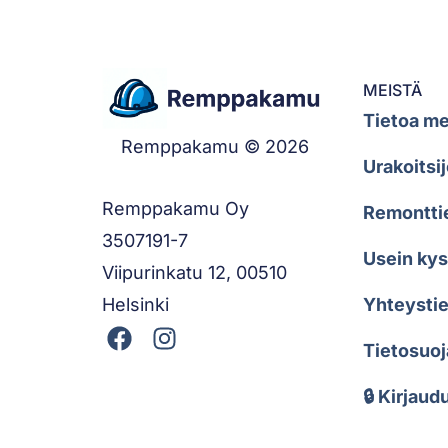
MEISTÄ
Tietoa me
Remppakamu © 2026
Urakoitsij
Remppakamu Oy
Remontti
3507191-7
Usein ky
Viipurinkatu 12, 00510
Helsinki
Yhteystie
Tietosuoj
🔒 Kirjaud