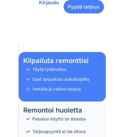
Kirjaudu
Pyydä tarjous
Kilpailuta remonttisi
Täytä työilmoitus
Saat tarjouksia urakoitsijoilta
Vertaile ja valitse tarjous
Remontoi huoletta
Palvelun käyttö on ilmaista
Tarjouspyyntö ei ole sitova