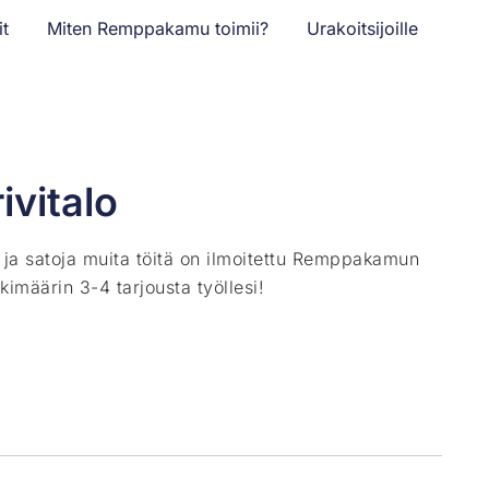
it
Miten Remppakamu toimii?
Urakoitsijoille
ivitalo
ä ja satoja muita töitä on ilmoitettu Remppakamun
kimäärin 3-4 tarjousta työllesi!