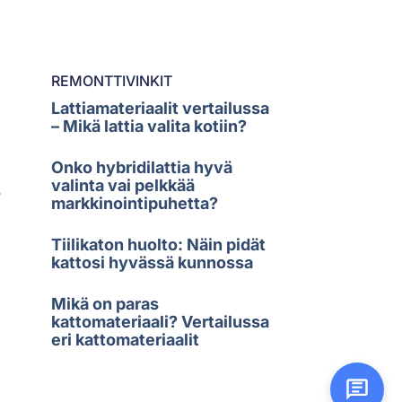
REMONTTIVINKIT
Lattiamateriaalit vertailussa
– Mikä lattia valita kotiin?
Onko hybridilattia hyvä
valinta vai pelkkää
s
markkinointipuhetta?
Tiilikaton huolto: Näin pidät
kattosi hyvässä kunnossa
Mikä on paras
kattomateriaali? Vertailussa
eri kattomateriaalit