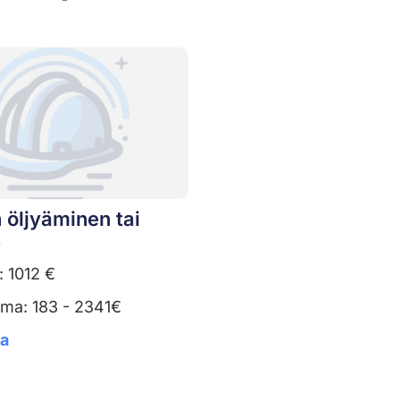
 öljyäminen tai
s
: 1012 €
uma: 183 - 2341€
ta