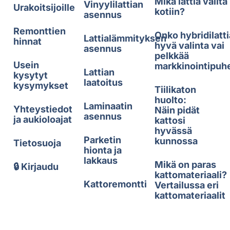
Mikä lattia valita
Vinyylilattian
Urakoitsijoille
kotiin?
asennus
Remonttien
Onko hybridilatti
Lattialämmityksen
hinnat
hyvä valinta vai
asennus
pelkkää
Usein
markkinointipuh
Lattian
kysytyt
laatoitus
kysymykset
Tiilikaton
huolto:
Laminaatin
Yhteystiedot
Näin pidät
asennus
ja aukioloajat
kattosi
hyvässä
Parketin
kunnossa
Tietosuoja
hionta ja
lakkaus
Mikä on paras
🔒 Kirjaudu
kattomateriaali?
Kattoremontti
Vertailussa eri
kattomateriaalit