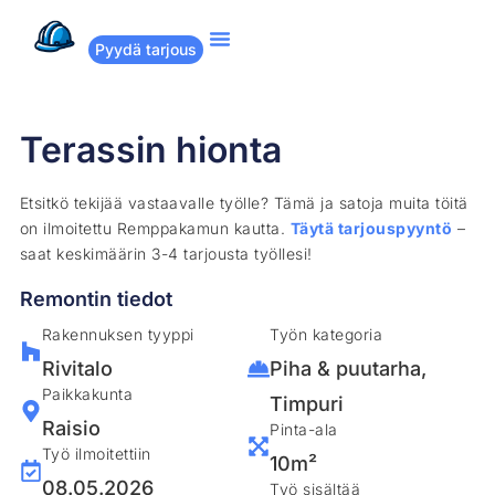
Pyydä tarjous
Suositut remontit
Miten Remppakamu toimii?
Terassin hionta
Etsitkö tekijää vastaavalle työlle? Tämä ja satoja muita töitä
on ilmoitettu Remppakamun kautta.
Täytä tarjouspyyntö
–
saat keskimäärin 3-4 tarjousta työllesi!
Remontin tiedot
Rakennuksen tyyppi
Työn kategoria
Rivitalo
Piha & puutarha
,
Paikkakunta
Timpuri
Raisio
Pinta-ala
Työ ilmoitettiin
10m²
08.05.2026
Työ sisältää