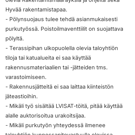
Hyvää rakentamistapaa.
- Pölynsuojaus tulee tehdä asianmukaisesti
purkutyössä. Poistoilmaventtiilit on suojattava
pölyltä.
- Terassipihan ulkopuolella olevia taloyhtiön
tiloja tai katualueita ei saa käyttää
rakennusmateriaalien tai -jätteiden tms.
varastoimiseen.
- Rakennusjätteitä ei saa laittaa kiinteistön
jäteastioihin.
- Mikäli työ sisältää LVISAT-töitä, pitää käyttää
alalle auktorisoitua urakoitsijaa.
- Mikäli purkutyön yhteydessä ilmenee
taloyhtiön kunnossapitovastuulla olevissa