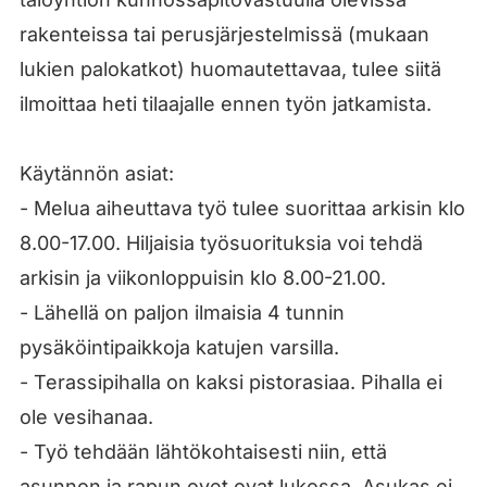
rakenteissa tai perusjärjestelmissä (mukaan
lukien palokatkot) huomautettavaa, tulee siitä
ilmoittaa heti tilaajalle ennen työn jatkamista.
Käytännön asiat:
- Melua aiheuttava työ tulee suorittaa arkisin klo
8.00-17.00. Hiljaisia työsuorituksia voi tehdä
arkisin ja viikonloppuisin klo 8.00-21.00.
- Lähellä on paljon ilmaisia 4 tunnin
pysäköintipaikkoja katujen varsilla.
- Terassipihalla on kaksi pistorasiaa. Pihalla ei
ole vesihanaa.
- Työ tehdään lähtökohtaisesti niin, että
asunnon ja rapun ovet ovat lukossa. Asukas ei