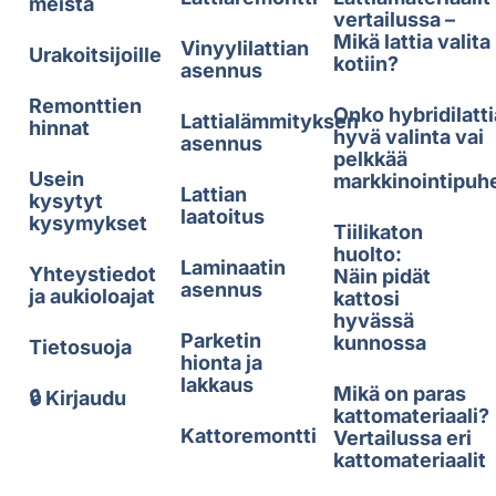
meistä
vertailussa –
Mikä lattia valita
Vinyylilattian
Urakoitsijoille
kotiin?
asennus
Remonttien
Onko hybridilatti
Lattialämmityksen
hinnat
hyvä valinta vai
asennus
pelkkää
Usein
markkinointipuh
Lattian
kysytyt
laatoitus
kysymykset
Tiilikaton
huolto:
Laminaatin
Yhteystiedot
Näin pidät
asennus
ja aukioloajat
kattosi
hyvässä
Parketin
kunnossa
Tietosuoja
hionta ja
lakkaus
Mikä on paras
🔒 Kirjaudu
kattomateriaali?
Kattoremontti
Vertailussa eri
kattomateriaalit