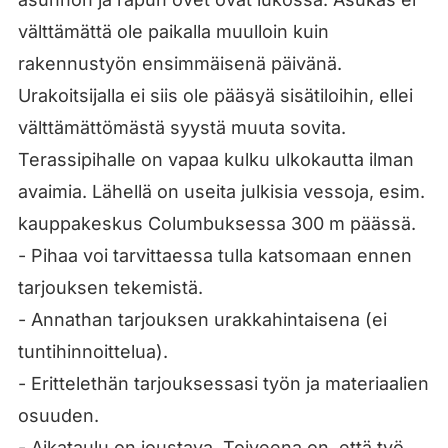
välttämättä ole paikalla muulloin kuin
rakennustyön ensimmäisenä päivänä.
Urakoitsijalla ei siis ole pääsyä sisätiloihin, ellei
välttämättömästä syystä muuta sovita.
Terassipihalle on vapaa kulku ulkokautta ilman
avaimia. Lähellä on useita julkisia vessoja, esim.
kauppakeskus Columbuksessa 300 m päässä.
- Pihaa voi tarvittaessa tulla katsomaan ennen
tarjouksen tekemistä.
- Annathan tarjouksen urakkahintaisena (ei
tuntihinnoittelua).
- Erittelethän tarjouksessasi työn ja materiaalien
osuuden.
- Aikataulu on joustava. Toiveena on, että työ