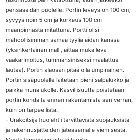
pensasaidan puolelle. Portin leveys on 100 cm,
syvyys noin 5 cm ja korkeus 100 cm
maanpinnasta mitattuna. Portti olisi
mahdollisimman samaa tyyliä aidan kanssa
(yksinkertainen malli, aittaa mukaileva
vaakarimoitus, tummansiniseksi maalattua
lautaa). Portin alaosan pitää olla umpinainen.
Portin sisäpuolelle laitetaan pieni salpalukko ja
paikka munalukolle. Kasvillisuutta poistetaan
portin kohdalta ennen rakentamista sen verran,
kuin on tarpeellista.
- Urakoitsija huolehtii tarvittavista suojauksista
ja rakennusjätteiden jäteasemalle viemisestä.
Muuta loppusiivousta ei tarvita.