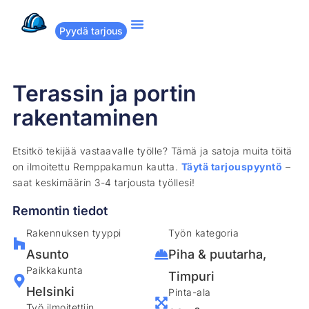
Pyydä tarjous
Suositut remontit
Miten Remppakamu toimii?
Terassin ja portin
rakentaminen
Etsitkö tekijää vastaavalle työlle? Tämä ja satoja muita töitä
on ilmoitettu Remppakamun kautta.
Täytä tarjouspyyntö
–
saat keskimäärin 3-4 tarjousta työllesi!
Remontin tiedot
Rakennuksen tyyppi
Työn kategoria
Asunto
Piha & puutarha
,
Paikkakunta
Timpuri
Helsinki
Pinta-ala
Työ ilmoitettiin