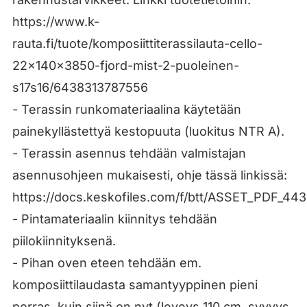
https://www.k-
rauta.fi/tuote/komposiittiterassilauta-cello-
22x140x3850-fjord-mist-2-puoleinen-
s17s16/6438313787556
- Terassin runkomateriaalina käytetään
painekyllästettyä kestopuuta (luokitus NTR A).
- Terassin asennus tehdään valmistajan
asennusohjeen mukaisesti, ohje tässä linkissä:
https://docs.keskofiles.com/f/btt/ASSET_PDF_44
- Pintamateriaalin kiinnitys tehdään
piilokiinnityksenä.
- Pihan oven eteen tehdään em.
komposiittilaudasta samantyyppinen pieni
porras, kuin siinä on nyt (leveys 110 cm, syvyys