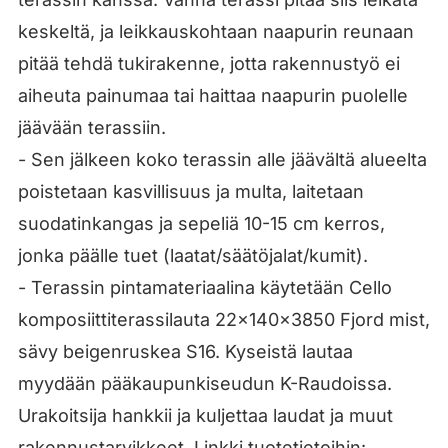
keskeltä, ja leikkauskohtaan naapurin reunaan
pitää tehdä tukirakenne, jotta rakennustyö ei
aiheuta painumaa tai haittaa naapurin puolelle
jäävään terassiin.
- Sen jälkeen koko terassin alle jäävältä alueelta
poistetaan kasvillisuus ja multa, laitetaan
suodatinkangas ja sepeliä 10-15 cm kerros,
jonka päälle tuet (laatat/säätöjalat/kumit).
- Terassin pintamateriaalina käytetään Cello
komposiittiterassilauta 22x140x3850 Fjord mist,
sävy beigenruskea S16. Kyseistä lautaa
myydään pääkaupunkiseudun K-Raudoissa.
Urakoitsija hankkii ja kuljettaa laudat ja muut
rakennustarvikkeet. Linkki tuotetietoihin: