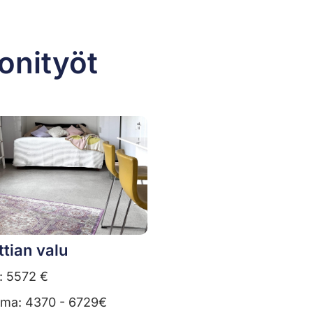
onityöt
ttian valu
: 5572 €
uma: 4370 - 6729€