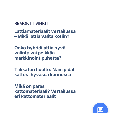
REMONTTIVINKIT
Lattiamateriaalit vertailussa
– Mikä lattia valita kotiin?
Onko hybridilattia hyvä
valinta vai pelkkää
s
markkinointipuhetta?
Tiilikaton huolto: Näin pidät
kattosi hyvässä kunnossa
Mikä on paras
kattomateriaali? Vertailussa
eri kattomateriaalit