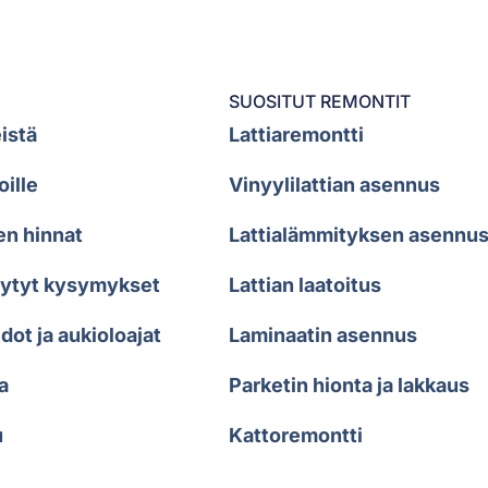
SUOSITUT REMONTIT
istä
Lattiaremontti
oille
Vinyylilattian asennus
en hinnat
Lattialämmityksen asennu
sytyt kysymykset
Lattian laatoitus
dot ja aukioloajat
Laminaatin asennus
a
Parketin hionta ja lakkaus
u
Kattoremontti