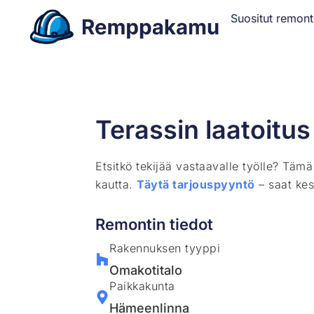
Suositut remont
Terassin laatoitus
Etsitkö tekijää vastaavalle työlle? Täm
kautta.
Täytä tarjouspyyntö
– saat kes
Remontin tiedot
Rakennuksen tyyppi
Omakotitalo
Paikkakunta
Hämeenlinna