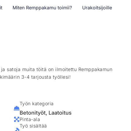
it
Miten Remppakamu toimii?
Urakoitsijoille
ä ja satoja muita töitä on ilmoitettu Remppakamun
kimäärin 3-4 tarjousta työllesi!
Työn kategoria
Betonityöt
,
Laatoitus
Pinta-ala
Työ sisältää