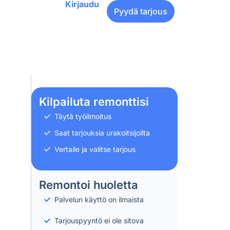
Kirjaudu
Pyydä tarjous
Kilpailuta remonttisi
Täytä työilmoitus
Saat tarjouksia urakoitsijoilta
Vertaile ja valitse tarjous
Remontoi huoletta
Palvelun käyttö on ilmaista
Tarjouspyyntö ei ole sitova