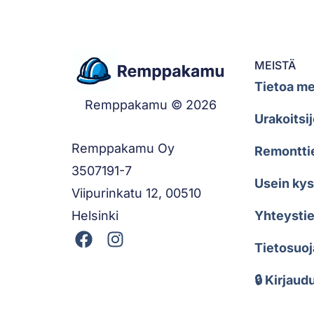
MEISTÄ
Tietoa me
Remppakamu © 2026
Urakoitsij
Remppakamu Oy
Remontti
3507191-7
Usein ky
Viipurinkatu 12, 00510
Helsinki
Yhteystie
Tietosuoj
🔒 Kirjaud