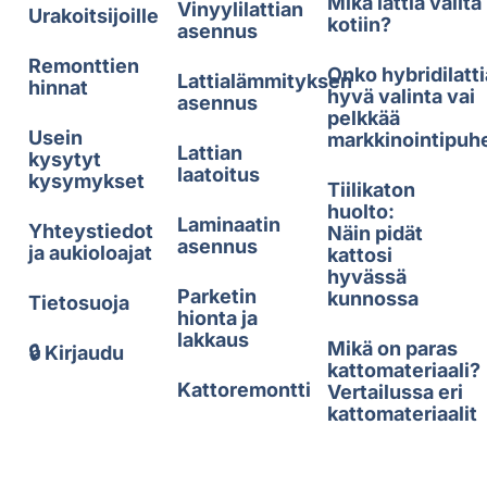
Mikä lattia valita
Vinyylilattian
Urakoitsijoille
kotiin?
asennus
Remonttien
Onko hybridilatti
Lattialämmityksen
hinnat
hyvä valinta vai
asennus
pelkkää
Usein
markkinointipuh
Lattian
kysytyt
laatoitus
kysymykset
Tiilikaton
huolto:
Laminaatin
Yhteystiedot
Näin pidät
asennus
ja aukioloajat
kattosi
hyvässä
Parketin
kunnossa
Tietosuoja
hionta ja
lakkaus
Mikä on paras
🔒 Kirjaudu
kattomateriaali?
Kattoremontti
Vertailussa eri
kattomateriaalit