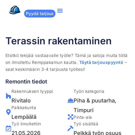
Pyydä tarjous
Suositut remontit
Miten Remppakamu toimii?
Terassin rakentaminen
Etsitkö tekijää vastaavalle työlle? Tämä ja satoja muita töitä
on ilmoitettu Remppakamun kautta.
Täytä tarjouspyyntö
–
saat keskimäärin 3-4 tarjousta työllesi!
Remontin tiedot
Rakennuksen tyyppi
Työn kategoria
Rivitalo
Piha & puutarha
,
Paikkakunta
Timpuri
Lempäälä
Pinta-ala
Työ ilmoitettiin
Työ sisältää
21.05.2026
Pelkkä työn osuus