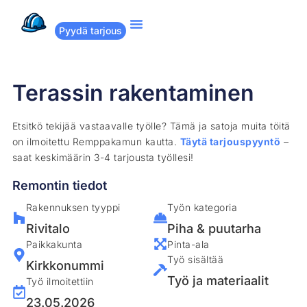
Pyydä tarjous
Suositut remontit
Miten Remppakamu toimii?
Terassin rakentaminen
Etsitkö tekijää vastaavalle työlle? Tämä ja satoja muita töitä
on ilmoitettu Remppakamun kautta.
Täytä tarjouspyyntö
–
saat keskimäärin 3-4 tarjousta työllesi!
Remontin tiedot
Rakennuksen tyyppi
Työn kategoria
Rivitalo
Piha & puutarha
Paikkakunta
Pinta-ala
Työ sisältää
Kirkkonummi
Työ ja materiaalit
Työ ilmoitettiin
23.05.2026