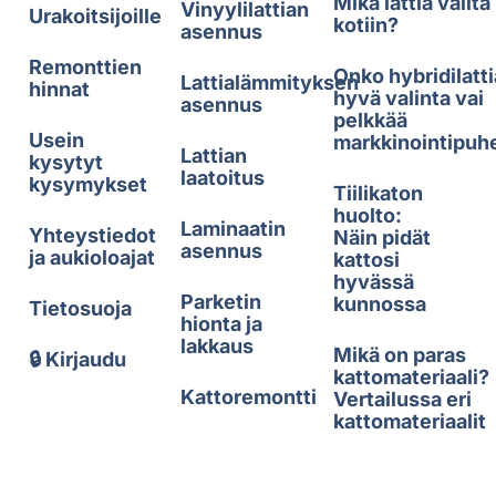
Mikä lattia valita
Vinyylilattian
Urakoitsijoille
kotiin?
asennus
Remonttien
Onko hybridilatti
Lattialämmityksen
hinnat
hyvä valinta vai
asennus
pelkkää
Usein
markkinointipuh
Lattian
kysytyt
laatoitus
kysymykset
Tiilikaton
huolto:
Laminaatin
Yhteystiedot
Näin pidät
asennus
ja aukioloajat
kattosi
hyvässä
Parketin
kunnossa
Tietosuoja
hionta ja
lakkaus
Mikä on paras
🔒 Kirjaudu
kattomateriaali?
Kattoremontti
Vertailussa eri
kattomateriaalit