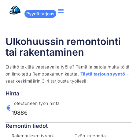
Pyydä tarjous
Suositut remontit
Miten Remppakamu toimii?
Ulkohuussin remontointi
tai rakentaminen
Etsitkö tekijää vastaavalle työlle? Tämä ja satoja muita töitä
on ilmoitettu Remppakamun kautta.
Täytä tarjouspyyntö
–
saat keskimäärin 3-4 tarjousta työllesi!
Hinta
Toteutuneen työn hinta
1988€
Remontin tiedot
Rakennuksen tyyppi
Työn kategoria