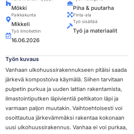
Mökki
Piha & puutarha
Paikkakunta
Pinta-ala
Työ sisältää
Mikkeli
Työ ja materiaalit
Työ ilmoitettiin
16.06.2026
Työn kuvaus
Vanhaan ulkohuussirakennukseen pitäisi saada
järkevä kompostoiva käymälä. Siihen tarvitaan
pulpetin purkua ja uuden lattian rakentamista,
ilmastointiputken läpivientiä peltikaton läpi ja
varmaan paljon muutakin. Vaihtoehtoisesti voi
osoittautua järkevämmäksi rakentaa kokonaan
uusi ulkohuussirakennus. Vanhaa ei voi purkaa,