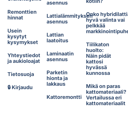
kotiin?
asennus
Remonttien
Onko hybridilatti
Lattialämmityksen
hinnat
hyvä valinta vai
asennus
pelkkää
Usein
markkinointipuh
Lattian
kysytyt
laatoitus
kysymykset
Tiilikaton
huolto:
Laminaatin
Yhteystiedot
Näin pidät
asennus
ja aukioloajat
kattosi
hyvässä
Parketin
kunnossa
Tietosuoja
hionta ja
lakkaus
Mikä on paras
🔒 Kirjaudu
kattomateriaali?
Kattoremontti
Vertailussa eri
kattomateriaalit