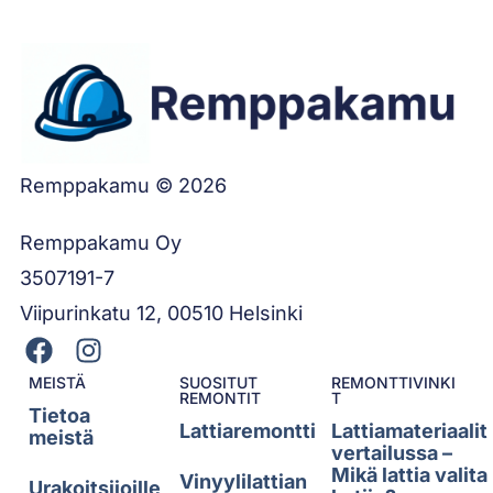
Remppakamu © 2026
Remppakamu Oy
3507191-7
Viipurinkatu 12, 00510 Helsinki
MEISTÄ
SUOSITUT
REMONTTIVINKI
REMONTIT
T
Tietoa
Lattiaremontti
Lattiamateriaalit
meistä
vertailussa –
Mikä lattia valita
Vinyylilattian
Urakoitsijoille