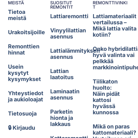
MEISTÄ
SUOSITUT
REMONTTIVINKI
REMONTIT
T
Tietoa
Lattiaremontti
Lattiamateriaalit
meistä
vertailussa –
Mikä lattia valita
Vinyylilattian
Urakoitsijoille
kotiin?
asennus
Remonttien
Onko hybridilatti
Lattialämmityksen
hinnat
hyvä valinta vai
asennus
pelkkää
Usein
markkinointipuh
Lattian
kysytyt
laatoitus
kysymykset
Tiilikaton
huolto:
Laminaatin
Yhteystiedot
Näin pidät
asennus
ja aukioloajat
kattosi
hyvässä
Parketin
kunnossa
Tietosuoja
hionta ja
lakkaus
Mikä on paras
🔒 Kirjaudu
kattomateriaali?