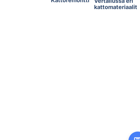
Kattoremontti
Vertailussa eri
kattomateriaalit