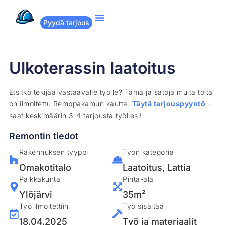
Pyydä tarjous
Suositut remontit
Miten Remppakamu toimii?
Ulkoterassin laatoitus
Etsitkö tekijää vastaavalle työlle? Tämä ja satoja muita töitä
on ilmoitettu Remppakamun kautta.
Täytä tarjouspyyntö
–
saat keskimäärin 3-4 tarjousta työllesi!
Remontin tiedot
Rakennuksen tyyppi
Työn kategoria
Omakotitalo
Laatoitus
,
Lattia
Paikkakunta
Pinta-ala
Ylöjärvi
35m²
Työ ilmoitettiin
Työ sisältää
18.04.2025
Työ ja materiaalit