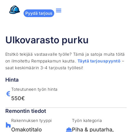
Pyydä tarjous
Suositut remontit
Miten Remppakamu toimii?
Ulkovarasto purku
Etsitkö tekijää vastaavalle työlle? Tämä ja satoja muita töitä
on ilmoitettu Remppakamun kautta.
Täytä tarjouspyyntö
–
saat keskimäärin 3-4 tarjousta työllesi!
Hinta
Toteutuneen työn hinta
550€
Remontin tiedot
Rakennuksen tyyppi
Työn kategoria
Omakotitalo
Piha & puutarha
,