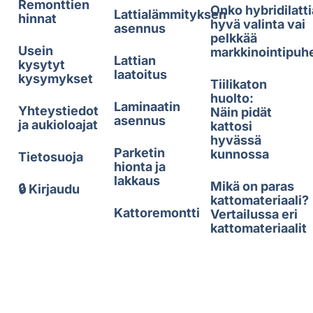
Remonttien
Onko hybridilatti
Lattialämmityksen
hinnat
hyvä valinta vai
asennus
pelkkää
Usein
markkinointipuh
Lattian
kysytyt
laatoitus
kysymykset
Tiilikaton
huolto:
Laminaatin
Yhteystiedot
Näin pidät
asennus
ja aukioloajat
kattosi
hyvässä
Parketin
kunnossa
Tietosuoja
hionta ja
lakkaus
Mikä on paras
🔒 Kirjaudu
kattomateriaali?
Kattoremontti
Vertailussa eri
kattomateriaalit