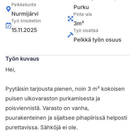
Paikkakunta
Purku
Nurmijärvi
Pinta-ala
Työ ilmoitettiin
3m²
15.11.2025
Työ sisältää
Pelkkä työn osuus
Työn kuvaus
Hei,
Pyytäisin tarjousta pienen, noin 3 m² kokoisen
puisen ulkovaraston purkamisesta ja
poisviennistä. Varasto on vanha,
puurakenteinen ja sijaitsee pihapiirissä helposti
purettavissa. Sähköjä ei ole.