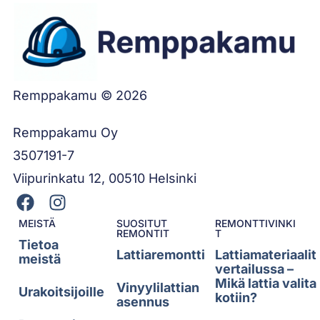
Remppakamu © 2026
Remppakamu Oy
3507191-7
Viipurinkatu 12, 00510 Helsinki
MEISTÄ
SUOSITUT
REMONTTIVINKI
REMONTIT
T
Tietoa
Lattiaremontti
Lattiamateriaalit
meistä
vertailussa –
Mikä lattia valita
Vinyylilattian
Urakoitsijoille
kotiin?
asennus