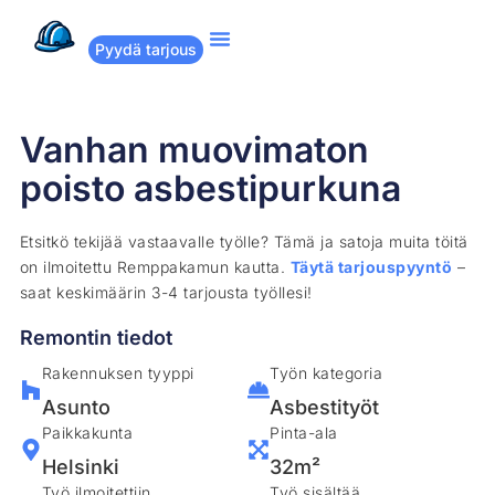
Pyydä tarjous
Suositut remontit
Miten Remppakamu toimii?
Vanhan muovimaton
poisto asbestipurkuna
Etsitkö tekijää vastaavalle työlle? Tämä ja satoja muita töitä
on ilmoitettu Remppakamun kautta.
Täytä tarjouspyyntö
–
saat keskimäärin 3-4 tarjousta työllesi!
Remontin tiedot
Rakennuksen tyyppi
Työn kategoria
Asunto
Asbestityöt
Paikkakunta
Pinta-ala
Helsinki
32m²
Työ ilmoitettiin
Työ sisältää