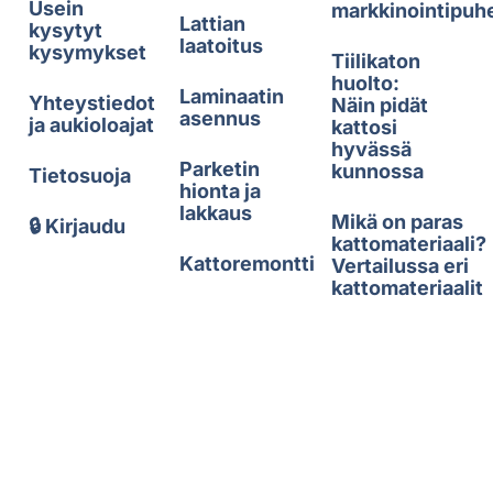
Usein
markkinointipuh
Lattian
kysytyt
laatoitus
kysymykset
Tiilikaton
huolto:
Laminaatin
Yhteystiedot
Näin pidät
asennus
ja aukioloajat
kattosi
hyvässä
Parketin
kunnossa
Tietosuoja
hionta ja
lakkaus
Mikä on paras
🔒 Kirjaudu
kattomateriaali?
Kattoremontti
Vertailussa eri
kattomateriaalit