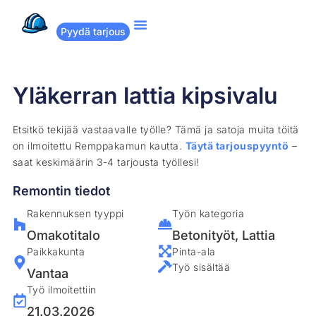
Pyydä tarjous
Suositut remontit
Miten Remppakamu toimii?
Yläkerran lattia kipsivalu
Etsitkö tekijää vastaavalle työlle? Tämä ja satoja muita töitä
on ilmoitettu Remppakamun kautta.
Täytä tarjouspyyntö
–
saat keskimäärin 3-4 tarjousta työllesi!
Remontin tiedot
Rakennuksen tyyppi
Työn kategoria
Omakotitalo
Betonityöt
,
Lattia
Paikkakunta
Pinta-ala
Työ sisältää
Vantaa
Työ ilmoitettiin
21.03.2026