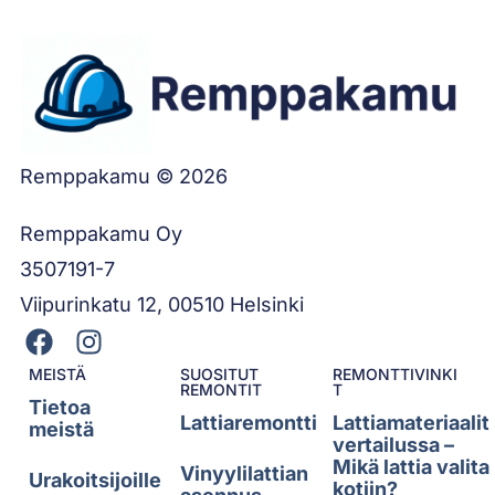
Remppakamu © 2026
Remppakamu Oy
3507191-7
Viipurinkatu 12, 00510 Helsinki
MEISTÄ
SUOSITUT
REMONTTIVINKI
REMONTIT
T
Tietoa
Lattiaremontti
Lattiamateriaalit
meistä
vertailussa –
Mikä lattia valita
Vinyylilattian
Urakoitsijoille
kotiin?