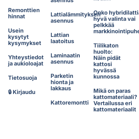
asennus
Remonttien
Onko hybridilatti
Lattialämmityksen
hinnat
hyvä valinta vai
asennus
pelkkää
Usein
markkinointipuh
Lattian
kysytyt
laatoitus
kysymykset
Tiilikaton
huolto:
Laminaatin
Yhteystiedot
Näin pidät
asennus
ja aukioloajat
kattosi
hyvässä
Parketin
kunnossa
Tietosuoja
hionta ja
lakkaus
Mikä on paras
🔒 Kirjaudu
kattomateriaali?
Kattoremontti
Vertailussa eri
kattomateriaalit