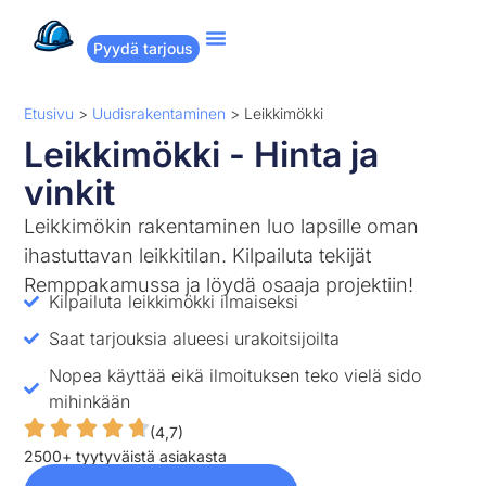
Pyydä tarjous
Suositut remontit
Miten Remppakamu toimii?
Etusivu
>
Uudisrakentaminen
>
Leikkimökki
Leikkimökki - Hinta ja
vinkit
Leikkimökin rakentaminen luo lapsille oman
ihastuttavan leikkitilan. Kilpailuta tekijät
Remppakamussa ja löydä osaaja projektiin!
Kilpailuta leikkimökki ilmaiseksi
Saat tarjouksia alueesi urakoitsijoilta
Nopea käyttää eikä ilmoituksen teko vielä sido
mihinkään
(4,7)
2500+ tyytyväistä asiakasta