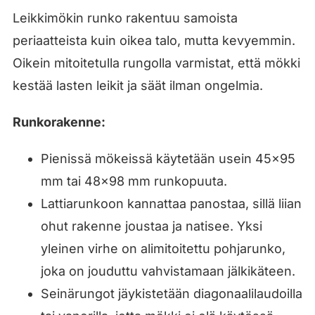
Leikkimökin runko rakentuu samoista
periaatteista kuin oikea talo, mutta kevyemmin.
Oikein mitoitetulla rungolla varmistat, että mökki
kestää lasten leikit ja säät ilman ongelmia.
Runkorakenne:
Pienissä mökeissä käytetään usein 45×95
mm tai 48×98 mm runkopuuta.
Lattiarunkoon kannattaa panostaa, sillä liian
ohut rakenne joustaa ja natisee. Yksi
yleinen virhe on alimitoitettu pohjarunko,
joka on jouduttu vahvistamaan jälkikäteen.
Seinärungot jäykistetään diagonaalilaudoilla