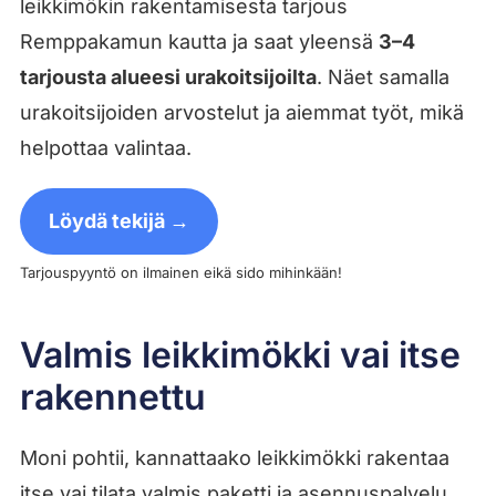
leikkimökin rakentamisesta tarjous
Remppakamun kautta ja saat yleensä
3–4
tarjousta alueesi urakoitsijoilta
. Näet samalla
urakoitsijoiden arvostelut ja aiemmat työt, mikä
helpottaa valintaa.
Löydä tekijä →
Tarjouspyyntö on ilmainen eikä sido mihinkään!
Valmis leikkimökki vai itse
rakennettu
Moni pohtii, kannattaako leikkimökki rakentaa
itse vai tilata valmis paketti ja asennuspalvelu.