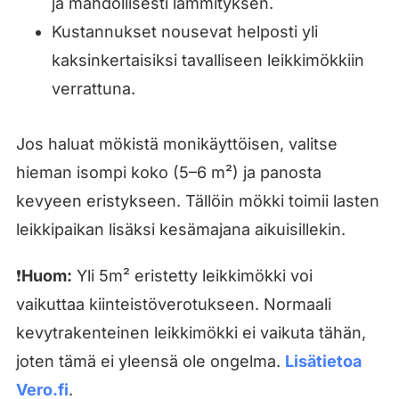
ja mahdollisesti lämmityksen.
Kustannukset nousevat helposti yli
kaksinkertaisiksi tavalliseen leikkimökkiin
verrattuna.
Jos haluat mökistä monikäyttöisen, valitse
hieman isompi koko (5–6 m²) ja panosta
kevyeen eristykseen. Tällöin mökki toimii lasten
leikkipaikan lisäksi kesämajana aikuisillekin.
❗
Huom:
Yli 5m² eristetty leikkimökki voi
vaikuttaa kiinteistöverotukseen. Normaali
kevytrakenteinen leikkimökki ei vaikuta tähän,
joten tämä ei yleensä ole ongelma.
Lisätietoa
Vero.fi
.