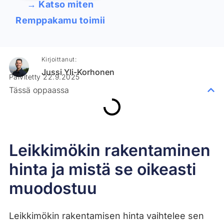
→ Katso miten
Remppakamu toimii
Kirjoittanut:
Jussi Yli-Korhonen
Päivitetty 22.9.2025
Tässä oppaassa
Leikkimökin rakentaminen
hinta ja mistä se oikeasti
muodostuu
Leikkimökin rakentamisen hinta vaihtelee sen