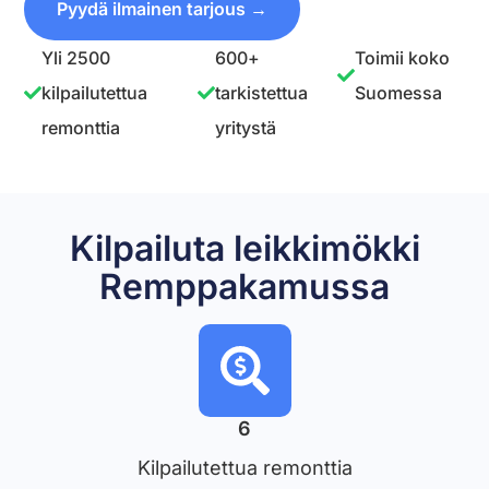
Pyydä ilmainen tarjous →
Yli 2500
600+
Toimii koko
kilpailutettua
tarkistettua
Suomessa
remonttia
yritystä
Kilpailuta leikkimökki
Remppakamussa
6
Kilpailutettua remonttia