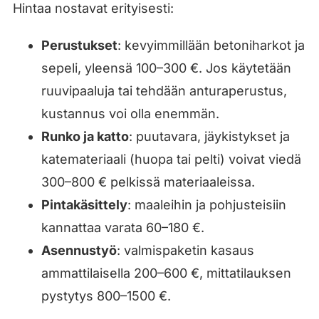
Hintaa nostavat erityisesti:
Perustukset
: kevyimmillään betoniharkot ja
sepeli, yleensä 100–300 €. Jos käytetään
ruuvipaaluja tai tehdään anturaperustus,
kustannus voi olla enemmän.
Runko ja katto
: puutavara, jäykistykset ja
katemateriaali (huopa tai pelti) voivat viedä
300–800 € pelkissä materiaaleissa.
Pintakäsittely
: maaleihin ja pohjusteisiin
kannattaa varata 60–180 €.
Asennustyö
: valmispaketin kasaus
ammattilaisella 200–600 €, mittatilauksen
pystytys 800–1500 €.