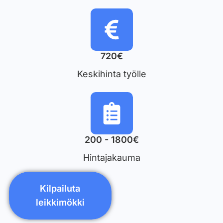
720€
Keskihinta työlle
200 - 1800€
Hintajakauma
Kilpailuta
leikkimökki