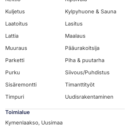
Kuljetus
Kylpyhuone & Sauna
Laatoitus
Lasitus
Lattia
Maalaus
Muuraus
Pääurakoitsija
Parketti
Piha & puutarha
Purku
Siivous/Puhdistus
Sisäremontti
Timanttityöt
Timpuri
Uudisrakentaminen
Toimialue
Kymenlaakso, Uusimaa