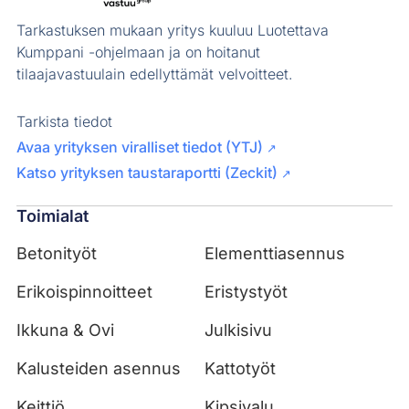
Tarkastuksen mukaan yritys kuuluu Luotettava
Kumppani -ohjelmaan ja on hoitanut
tilaajavastuulain edellyttämät velvoitteet.
Tarkista tiedot
Avaa yrityksen viralliset tiedot (YTJ)
↗
Katso yrityksen taustaraportti (Zeckit)
↗
Toimialat
Betonityöt
Elementtiasennus
Erikoispinnoitteet
Eristystyöt
Ikkuna & Ovi
Julkisivu
Kalusteiden asennus
Kattotyöt
Keittiö
Kipsivalu