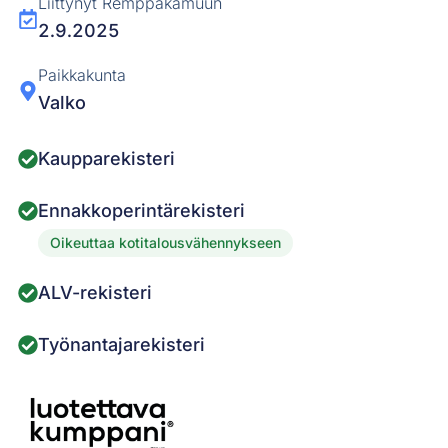
Liittynyt Remppakamuun
2.9.2025
Paikkakunta
Valko
Kaupparekisteri
Ennakkoperintärekisteri
Oikeuttaa kotitalousvähennykseen
ALV-rekisteri
Työnantajarekisteri