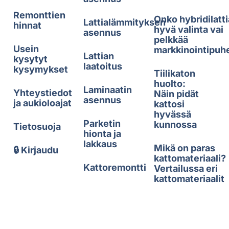
Remonttien
Onko hybridilatti
Lattialämmityksen
hinnat
hyvä valinta vai
asennus
pelkkää
Usein
markkinointipuh
Lattian
kysytyt
laatoitus
kysymykset
Tiilikaton
huolto:
Laminaatin
Yhteystiedot
Näin pidät
asennus
ja aukioloajat
kattosi
hyvässä
Parketin
kunnossa
Tietosuoja
hionta ja
lakkaus
Mikä on paras
🔒 Kirjaudu
kattomateriaali?
Kattoremontti
Vertailussa eri
kattomateriaalit