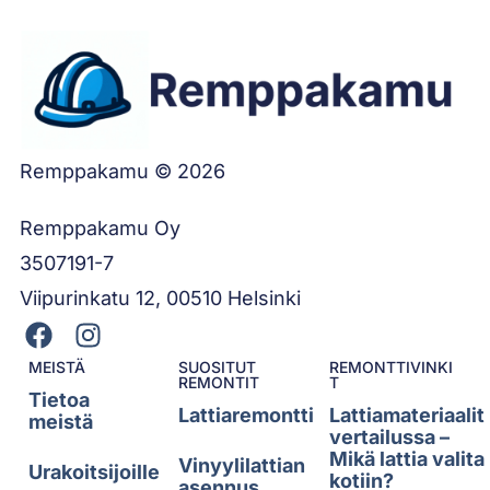
Remppakamu © 2026
Remppakamu Oy
3507191-7
Viipurinkatu 12, 00510 Helsinki
MEISTÄ
SUOSITUT
REMONTTIVINKI
REMONTIT
T
Tietoa
Lattiaremontti
Lattiamateriaalit
meistä
vertailussa –
Mikä lattia valita
Vinyylilattian
Urakoitsijoille
kotiin?
asennus