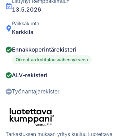
Liittynyt Remppakamuun
13.5.2026
Paikkakunta
Karkkila
Ennakkoperintärekisteri
Oikeuttaa kotitalousvähennykseen
ALV-rekisteri
Työnantajarekisteri
Tarkastuksen mukaan yritys kuuluu Luotettava