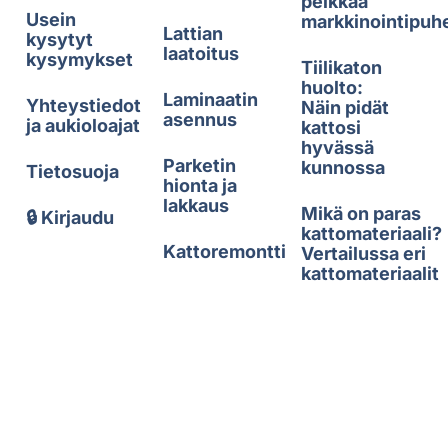
pelkkää
Usein
markkinointipuh
Lattian
kysytyt
laatoitus
kysymykset
Tiilikaton
huolto:
Laminaatin
Yhteystiedot
Näin pidät
asennus
ja aukioloajat
kattosi
hyvässä
Parketin
kunnossa
Tietosuoja
hionta ja
lakkaus
Mikä on paras
🔒 Kirjaudu
kattomateriaali?
Kattoremontti
Vertailussa eri
kattomateriaalit