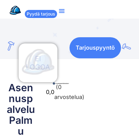
Pyydä tarjous
Suositut remontit
Miten Remppakamu toimii?
Tarjouspyyntö
Asen
(0
0,0
nusp
arvostelua)
alvelu
Palm
u