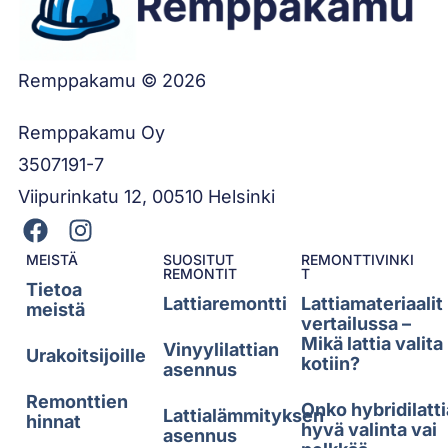
Remppakamu © 2026
Remppakamu Oy
3507191-7
Viipurinkatu 12, 00510 Helsinki
MEISTÄ
SUOSITUT
REMONTTIVINKI
REMONTIT
T
Tietoa
Lattiaremontti
Lattiamateriaalit
meistä
vertailussa –
Mikä lattia valita
Vinyylilattian
Urakoitsijoille
kotiin?
asennus
Remonttien
Onko hybridilatti
Lattialämmityksen
hinnat
hyvä valinta vai
asennus