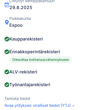
Liittynyt Remppakamuun
29.8.2025
Paikkakunta
Espoo
Kaupparekisteri
Ennakkoperintärekisteri
Oikeuttaa kotitalousvähennykseen
ALV-rekisteri
Työnantajarekisteri
Tarkista tiedot
Avaa yrityksen viralliset tiedot (YTJ)
↗