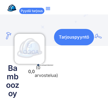
Pyydä tarjous
Suositut remontit
Miten Remppakamu toimii?
Tarjouspyyntö
Ba
(0
0,0
mb
arvostelua)
ooz
oy