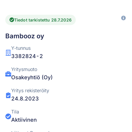
Tiedot tarkistettu 28.7.2026
Bambooz oy
Y-tunnus
3382824-2
Yritysmuoto
Osakeyhtiö (Oy)
Yritys rekisteröity
24.8.2023
Tila
Aktiivinen