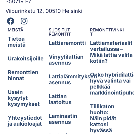
3507191-7
Viipurinkatu 12, 00510 Helsinki
MEISTÄ
SUOSITUT
REMONTTIVINKI
REMONTIT
T
Tietoa
Lattiaremontti
Lattiamateriaalit
meistä
vertailussa –
Mikä lattia valita
Vinyylilattian
Urakoitsijoille
kotiin?
asennus
Remonttien
Onko hybridilatti
Lattialämmityksen
hinnat
hyvä valinta vai
asennus
pelkkää
Usein
markkinointipuh
Lattian
kysytyt
laatoitus
kysymykset
Tiilikaton
huolto:
Laminaatin
Yhteystiedot
Näin pidät
asennus
ja aukioloajat
kattosi
hyvässä