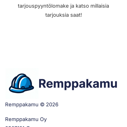
tarjouspyyntölomake ja katso millaisia
tarjouksia saat!
Jätä työilmoitus
Remppakamu © 2026
Remppakamu Oy