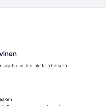
ivinen
uljettu tai tili ei ole tällä hetkellä
 kesken