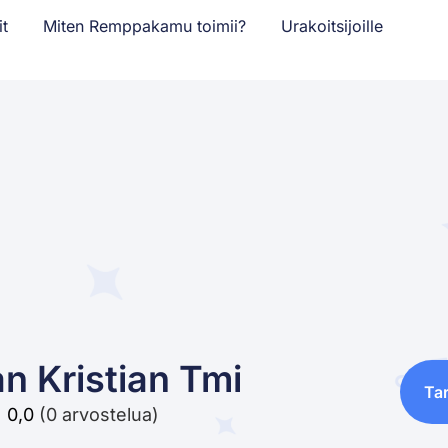
it
Miten Remppakamu toimii?
Urakoitsijoille
n Kristian Tmi
Ta
0,0
(0 arvostelua)