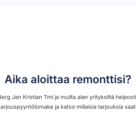
Aika aloittaa remonttisi?
Berg Jan Kristian Tmi ja muilta alan yrityksiltä help
tarjouspyyntölomake ja katso millaisia tarjouksia saat
Jätä työilmoitus