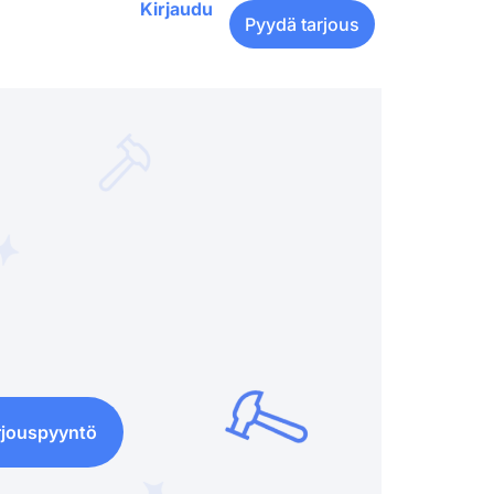
Kirjaudu
Pyydä tarjous
rjouspyyntö