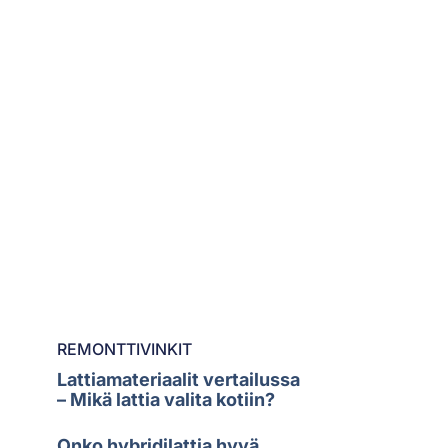
REMONTTIVINKIT
Lattiamateriaalit vertailussa
– Mikä lattia valita kotiin?
Onko hybridilattia hyvä