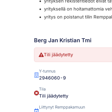
yrityksen rekisteritiedot eivä
yrityksellä on hoitamattomia velv
yritys on poistanut tilin Remp
Berg Jan Kristian Tmi
Tili jäädytetty
Y-tunnus
2946060-9
Tila
Tili jäädytetty
Liittynyt Remppakamuun