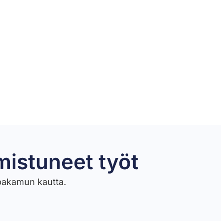
mistuneet työt​
ppakamun kautta.