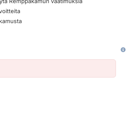
t täytä Remppakamun vaatimuksia
oitteita
pakamusta