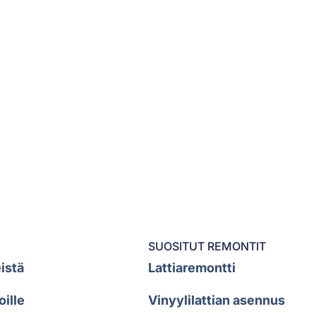
SUOSITUT REMONTIT
istä
Lattiaremontti
oille
Vinyylilattian asennus