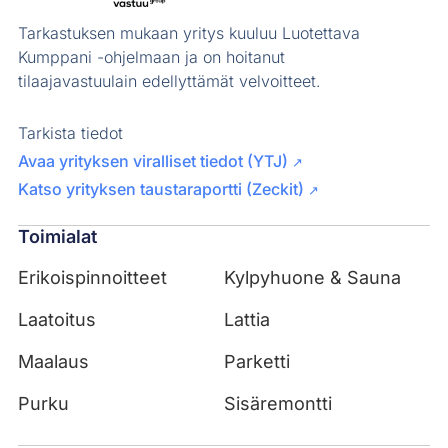
Tarkastuksen mukaan yritys kuuluu Luotettava
Kumppani -ohjelmaan ja on hoitanut
tilaajavastuulain edellyttämät velvoitteet.
Tarkista tiedot
Avaa yrityksen viralliset tiedot (YTJ)
↗
Katso yrityksen taustaraportti (Zeckit)
↗
Toimialat
Erikoispinnoitteet
Kylpyhuone & Sauna
Laatoitus
Lattia
Maalaus
Parketti
Purku
Sisäremontti