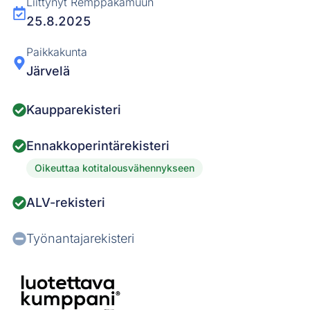
Liittynyt Remppakamuun
25.8.2025
Paikkakunta
Järvelä
Kaupparekisteri
Ennakkoperintärekisteri
Oikeuttaa kotitalousvähennykseen
ALV-rekisteri
Työnantajarekisteri