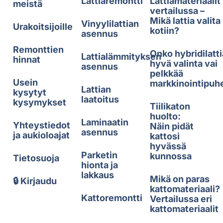
Lattiaremontti
Lattiamateriaalit
meistä
vertailussa –
Mikä lattia valita
Vinyylilattian
Urakoitsijoille
kotiin?
asennus
Remonttien
Onko hybridilatti
Lattialämmityksen
hinnat
hyvä valinta vai
asennus
pelkkää
Usein
markkinointipuh
Lattian
kysytyt
laatoitus
kysymykset
Tiilikaton
huolto:
Laminaatin
Yhteystiedot
Näin pidät
asennus
ja aukioloajat
kattosi
hyvässä
Parketin
kunnossa
Tietosuoja
hionta ja
lakkaus
Mikä on paras
🔒 Kirjaudu
kattomateriaali?
Kattoremontti
Vertailussa eri
kattomateriaalit