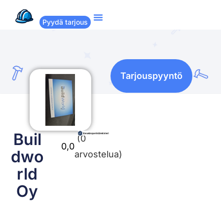
Pyydä tarjous
Suositut remontit
Miten Remppakamu toimii?
Tarjouspyyntö
Buil
(0
0,0
dwo
arvostelua)
rld
Oy