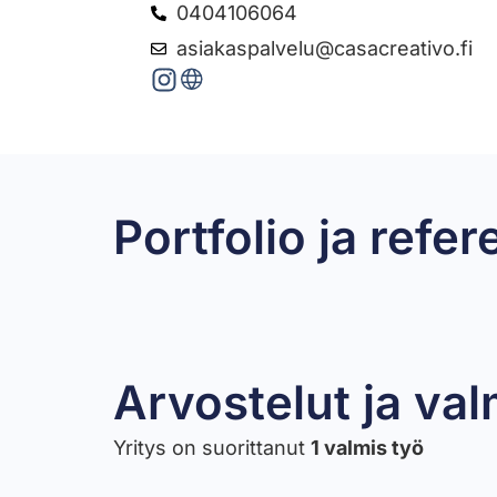
0404106064
asiakaspalvelu@casacreativo.fi
Lempäälän asuntomessukohde,
Portfolio ja refer
KPH, KHH ja sauna mikrosementointi
Kerrostalon kylppäri, wc ja keittiön välitila
Okt:n lattiat ja KPH:n seinät
Maunuksela
Arvostelut ja val
Yritys on suorittanut
1 valmis työ