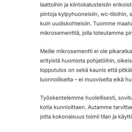
laattoihin ja kiintokalusteisiin eriko
pintoja kylpyhuoneisiin, wc-tiloihin, s
kuin uudiskohteisiin. Tuomme maah
mikrosementtiä, jolla toteutamme pi
Meille mikrosementti ei ole pikaratk
erityistä huomiota pohjatöihin, oikeisi
lopputulos on sekä kaunis että pitkäi
luonnolliselta – ei muoviselta eikä hut
Työskentelemme huolellisesti, sovitui
kotia kunnioittaen. Autamme tarvitta
jotta kokonaisuus toimii tilan ja käy