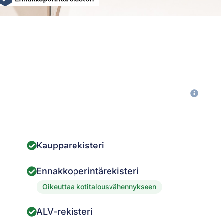
Kaupparekisteri
Ennakkoperintärekisteri
Oikeuttaa kotitalousvähennykseen
ALV-rekisteri