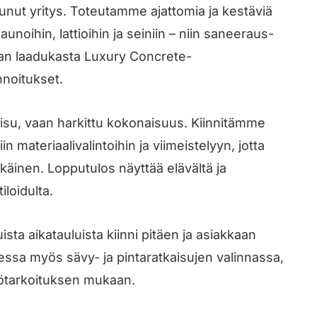
istunut yritys. Toteutamme ajattomia ja kestäviä
aunoihin, lattioihin ja seiniin – niin saneeraus-
an laadukasta Luxury Concrete-
nnoitukset.
aisu, vaan harkittu kokonaisuus. Kiinnitämme
in materiaalivalintoihin ja viimeistelyyn, jotta
käinen. Lopputulos näyttää elävältä ja
iloidulta.
sta aikatauluista kiinni pitäen ja asiakkaan
essa myös sävy- ja pintaratkaisujen valinnassa,
ttötarkoituksen mukaan.