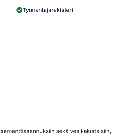
Työnantajarekisteri
osementtiasennuksiin sekä vesikalusteisiin,