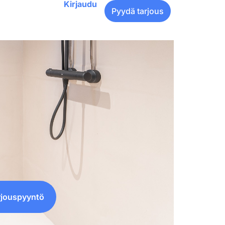
Kirjaudu
Pyydä tarjous
rjouspyyntö