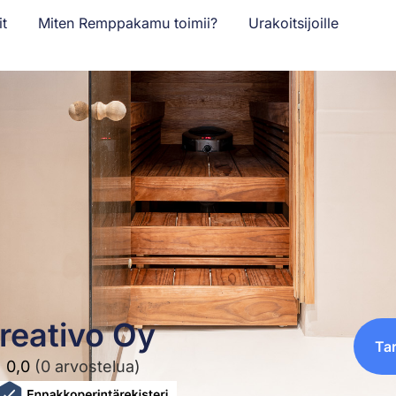
it
Miten Remppakamu toimii?
Urakoitsijoille
reativo Oy
Ta
0,0
(0 arvostelua)