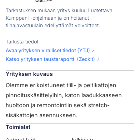
Tarkastuksen mukaan yritys kuuluu Luotettava
Kumppani -ohjelmaan ja on hoitanut
tilaajavastuulain edellyttämät velvoitteet.
Tarkista tiedot
Avaa yrityksen viralliset tiedot (YTJ)
↗
Katso yrityksen taustaraportti (Zeckit)
↗
Yrityksen kuvaus
Olemme erikoistuneet tiili- ja peltikattojen
pinnoituskäsittelyihin, katon laadukkaaseen
huoltoon ja remontointiin sekä stretch-
sisäkattojen asennukseen.
Toimialat
Asbestityöt
Julkisivu