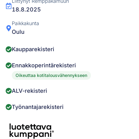
Liittynyt Remppakamuun
18.8.2025
Paikkakunta
Oulu
Kaupparekisteri
Ennakkoperintärekisteri
Oikeuttaa kotitalousvähennykseen
ALV-rekisteri
Työnantajarekisteri