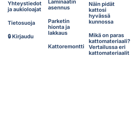
Laminaatin
Yhteystiedot
Näin pidät
asennus
ja aukioloajat
kattosi
hyvässä
Parketin
kunnossa
Tietosuoja
hionta ja
lakkaus
Mikä on paras
🔒 Kirjaudu
kattomateriaali?
Kattoremontti
Vertailussa eri
kattomateriaalit