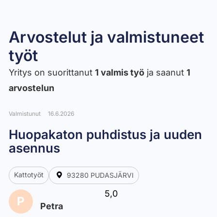
Arvostelut ja valmistuneet
työt​
Yritys on suorittanut
1 valmis työ
ja saanut
1
arvostelun
Valmistunut
16.6.2026
Huopakaton puhdistus ja uuden
asennus
Kattotyöt
93280 PUDASJÄRVI
5,0
P
Petra