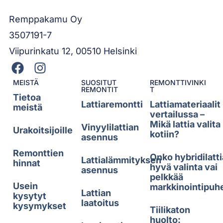
Remppakamu Oy
3507191-7
Viipurinkatu 12, 00510 Helsinki
MEISTÄ
SUOSITUT
REMONTTIVINKI
REMONTIT
T
Tietoa
Lattiaremontti
Lattiamateriaalit
meistä
vertailussa –
Mikä lattia valita
Vinyylilattian
Urakoitsijoille
kotiin?
asennus
Remonttien
Onko hybridilatti
Lattialämmityksen
hinnat
hyvä valinta vai
asennus
pelkkää
Usein
markkinointipuh
Lattian
kysytyt
laatoitus
kysymykset
Tiilikaton
huolto: