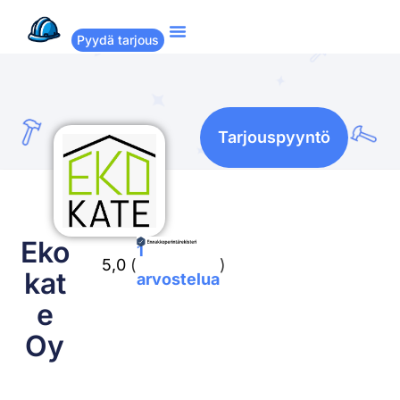
Pyydä tarjous
Suositut remontit
Miten Remppakamu toimii?
Tarjouspyyntö
Eko
1
5,0
(
)
kat
arvostelua
e
Oy