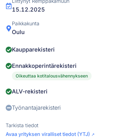
Liittynyt Remppakamuun
15.12.2025
Paikkakunta
Oulu
Kaupparekisteri
Ennakkoperintärekisteri
Oikeuttaa kotitalousvähennykseen
ALV-rekisteri
Työnantajarekisteri
Tarkista tiedot
Avaa yrityksen viralliset tiedot (YTJ)
↗