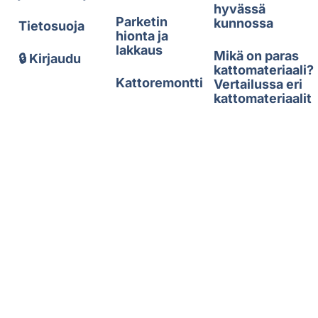
hyvässä
Parketin
kunnossa
Tietosuoja
hionta ja
lakkaus
Mikä on paras
🔒 Kirjaudu
kattomateriaali?
Kattoremontti
Vertailussa eri
kattomateriaalit