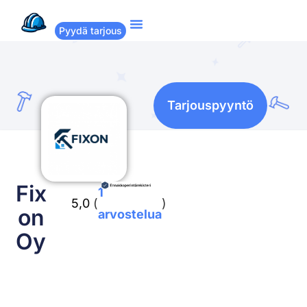
Pyydä tarjous
Suositut remontit
Miten Remppakamu toimii?
Tarjouspyyntö
Fix
1
5,0
(
)
on
arvostelua
Oy