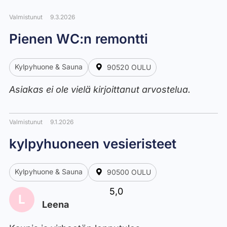
Valmistunut
9.3.2026
Pienen WC:n remontti
Kylpyhuone & Sauna
90520 OULU
Asiakas ei ole vielä kirjoittanut arvostelua.
Valmistunut
9.1.2026
kylpyhuoneen vesieristeet
Kylpyhuone & Sauna
90500 OULU
5,0
L
Leena