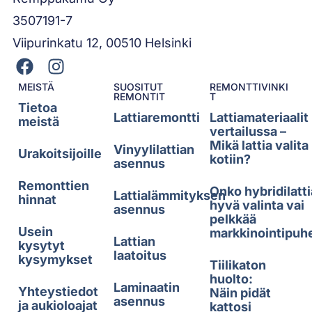
3507191-7
Viipurinkatu 12, 00510 Helsinki
MEISTÄ
SUOSITUT
REMONTTIVINKI
REMONTIT
T
Tietoa
Lattiaremontti
Lattiamateriaalit
meistä
vertailussa –
Mikä lattia valita
Vinyylilattian
Urakoitsijoille
kotiin?
asennus
Remonttien
Onko hybridilatti
Lattialämmityksen
hinnat
hyvä valinta vai
asennus
pelkkää
Usein
markkinointipuh
Lattian
kysytyt
laatoitus
kysymykset
Tiilikaton
huolto:
Laminaatin
Yhteystiedot
Näin pidät
asennus
ja aukioloajat
kattosi