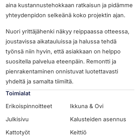
aina kustannustehokkaan ratkaisun ja pidämme
yhteydenpidon selkeänä koko projektin ajan.
Nuori yrittäjähenki näkyy reippaassa otteessa,
joustavissa aikatauluissa ja halussa tehdä
työnsä niin hyvin, että asiakkaan on helppo
suositella palvelua eteenpäin. Remontti ja
pienrakentaminen onnistuvat luotettavasti
yhdeltä ja samalta tiimiltä.
Toimialat
Erikoispinnoitteet
Ikkuna & Ovi
Julkisivu
Kalusteiden asennus
Kattotyöt
Keittiö