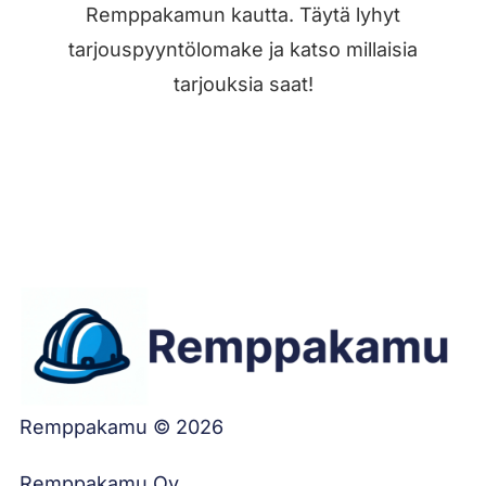
Remppakamun kautta. Täytä lyhyt
tarjouspyyntölomake ja katso millaisia
tarjouksia saat!
Jätä työilmoitus
Remppakamu © 2026
Remppakamu Oy