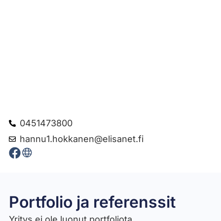
0451473800
hannu1.hokkanen@elisanet.fi
Portfolio ja referenssit
Yritys ei ole luonut portfoliota.