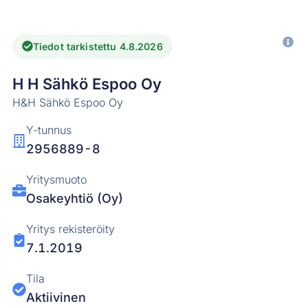
Tiedot tarkistettu 4.8.2026
H H Sähkö Espoo Oy
H&H Sähkö Espoo Oy
Y-tunnus
2956889-8
Yritysmuoto
Osakeyhtiö (Oy)
Yritys rekisteröity
7.1.2019
Tila
Aktiivinen