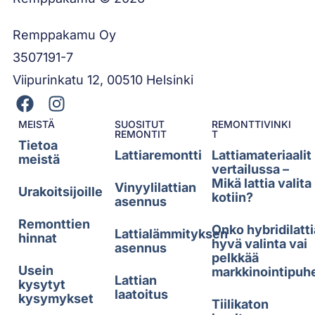
Remppakamu Oy
3507191-7
Viipurinkatu 12, 00510 Helsinki
MEISTÄ
SUOSITUT
REMONTTIVINKI
REMONTIT
T
Tietoa
Lattiaremontti
Lattiamateriaalit
meistä
vertailussa –
Mikä lattia valita
Vinyylilattian
Urakoitsijoille
kotiin?
asennus
Remonttien
Onko hybridilatti
Lattialämmityksen
hinnat
hyvä valinta vai
asennus
pelkkää
Usein
markkinointipuh
Lattian
kysytyt
laatoitus
kysymykset
Tiilikaton