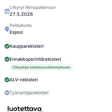
Liittynyt Remppakamuun
27.5.2026
Paikkakunta
Espoo
Kaupparekisteri
Ennakkoperintärekisteri
Oikeuttaa kotitalousvähennykseen
ALV-rekisteri
Työnantajarekisteri