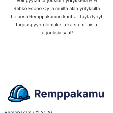
Voit pyytää tarjouksen yritykseltä H H
Sähkö Espoo Oy ja muilta alan yrityksiltä
helposti Remppakamun kautta. Täytä lyhyt
tarjouspyyntölomake ja katso millaisia
tarjouksia saat!
Jätä työilmoitus
Remppakamu © 2026