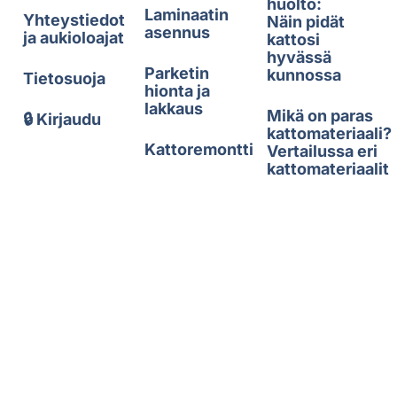
huolto:
Laminaatin
Yhteystiedot
Näin pidät
asennus
ja aukioloajat
kattosi
hyvässä
Parketin
kunnossa
Tietosuoja
hionta ja
lakkaus
Mikä on paras
🔒 Kirjaudu
kattomateriaali?
Kattoremontti
Vertailussa eri
kattomateriaalit