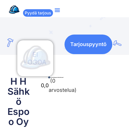
Pyydä tarjous
Suositut remontit
Miten Remppakamu toimii?
Tarjouspyyntö
H H
(0
0,0
Sähk
arvostelua)
ö
Espo
o Oy