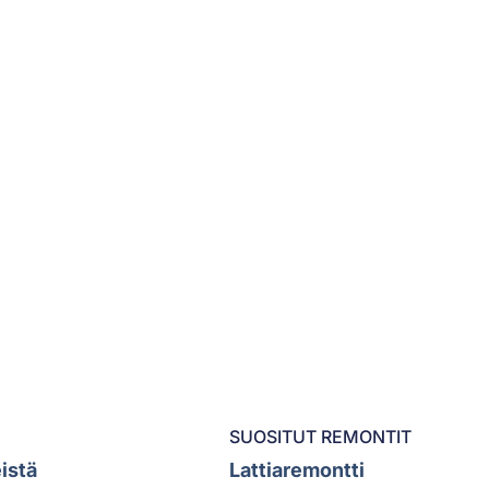
Jätä työilmoitus
SUOSITUT REMONTIT
istä
Lattiaremontti