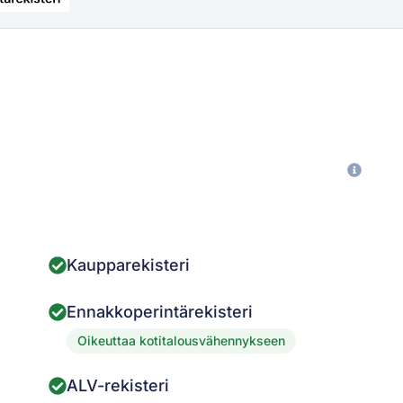
Kaupparekisteri
Ennakkoperintärekisteri
Oikeuttaa kotitalousvähennykseen
ALV-rekisteri