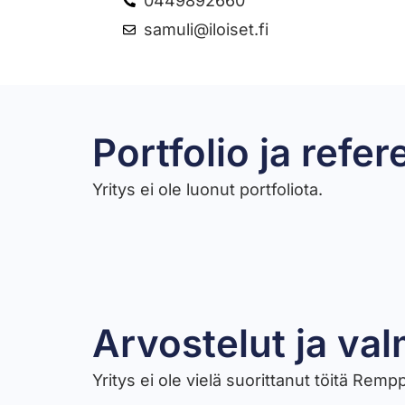
0449892660
samuli@iloiset.fi
Portfolio ja refer
Yritys ei ole luonut portfoliota.
Arvostelut ja val
Yritys ei ole vielä suorittanut töitä Rem