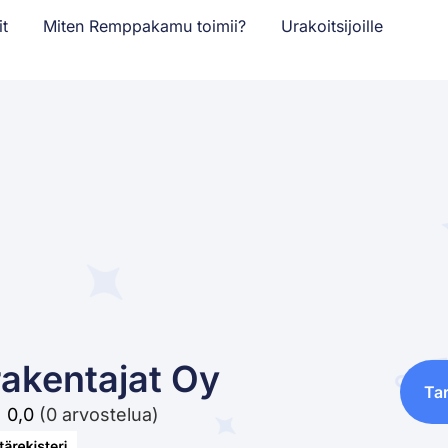
it
Miten Remppakamu toimii?
Urakoitsijoille
 rakentajat Oy
Ta
0,0
(0 arvostelua)