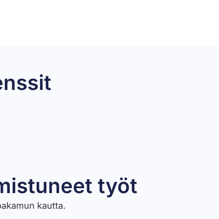
enssit
mistuneet työt​
ppakamun kautta.