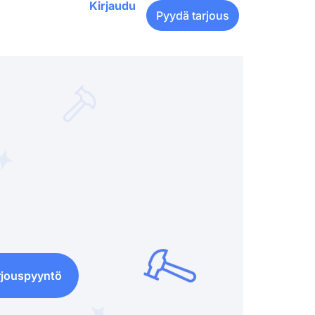
Kirjaudu
Pyydä tarjous
rjouspyyntö