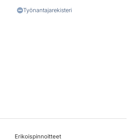
Työnantajarekisteri
Erikoispinnoitteet