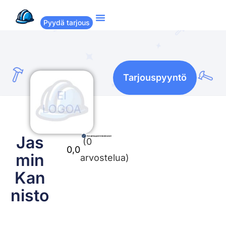
Pyydä tarjous
Suositut remontit
Miten Remppakamu toimii?
Tarjouspyyntö
Jas
(0
0,0
min
arvostelua)
Kan
nisto