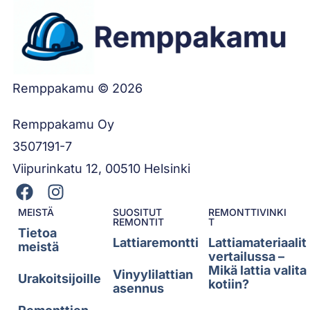
Remppakamu © 2026
Remppakamu Oy
3507191-7
Viipurinkatu 12, 00510 Helsinki
MEISTÄ
SUOSITUT
REMONTTIVINKI
REMONTIT
T
Tietoa
Lattiaremontti
Lattiamateriaalit
meistä
vertailussa –
Mikä lattia valita
Vinyylilattian
Urakoitsijoille
kotiin?
asennus