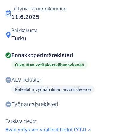
Liittynyt Remppakamuun
11.6.2025
Paikkakunta
Turku
Ennakkoperintärekisteri
Oikeuttaa kotitalousvähennykseen
ALV-rekisteri
Palvelut myydään ilman arvonlisäveroa
Työnantajarekisteri
Tarkista tiedot
Avaa yrityksen viralliset tiedot (YTJ)
↗