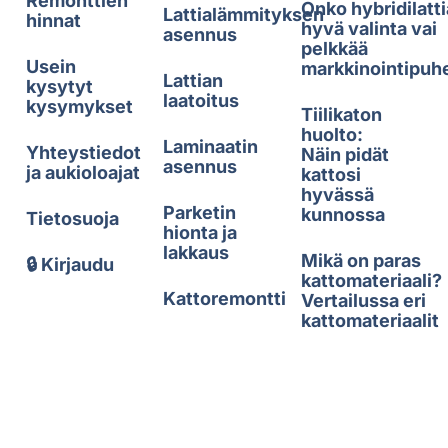
Remonttien
Onko hybridilatti
Lattialämmityksen
hinnat
hyvä valinta vai
asennus
pelkkää
Usein
markkinointipuh
Lattian
kysytyt
laatoitus
kysymykset
Tiilikaton
huolto:
Laminaatin
Yhteystiedot
Näin pidät
asennus
ja aukioloajat
kattosi
hyvässä
Parketin
kunnossa
Tietosuoja
hionta ja
lakkaus
Mikä on paras
🔒 Kirjaudu
kattomateriaali?
Kattoremontti
Vertailussa eri
kattomateriaalit