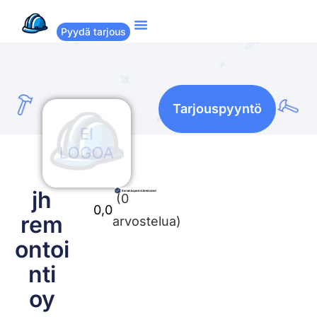
Pyydä tarjous
Suositut remontit
Miten Remppakamu toimii?
Tarjouspyyntö
jh
(0
0,0
rem
arvostelua)
ontoi
nti
oy