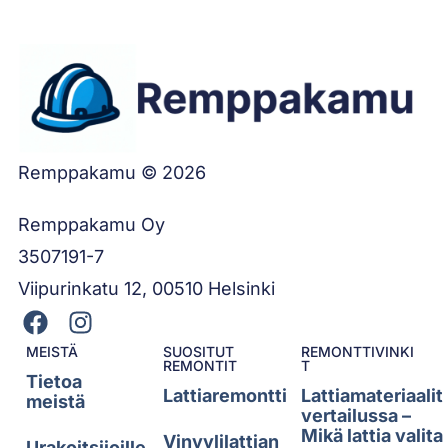
Remppakamu © 2026
Remppakamu Oy
3507191-7
Viipurinkatu 12, 00510 Helsinki
MEISTÄ
SUOSITUT
REMONTTIVINKI
REMONTIT
T
Tietoa
Lattiaremontti
Lattiamateriaalit
meistä
vertailussa –
Mikä lattia valita
Vinyylilattian
Urakoitsijoille