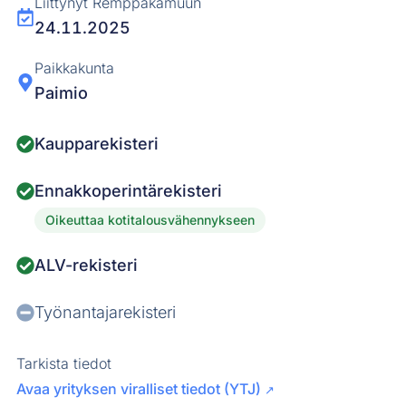
Liittynyt Remppakamuun
24.11.2025
Paikkakunta
Paimio
Kaupparekisteri
Ennakkoperintärekisteri
Oikeuttaa kotitalousvähennykseen
ALV-rekisteri
Työnantajarekisteri
Tarkista tiedot
Avaa yrityksen viralliset tiedot (YTJ)
↗