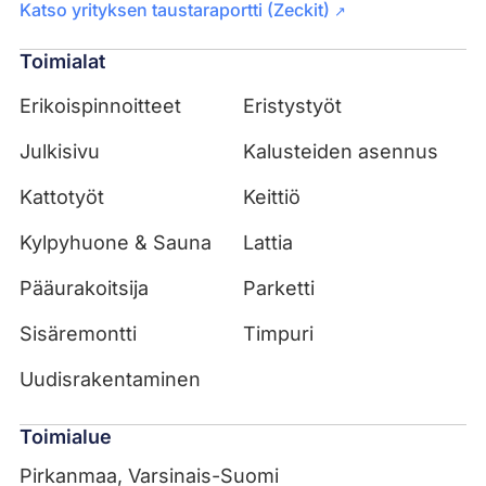
Katso yrityksen taustaraportti (Zeckit)
↗
Toimialat
Erikoispinnoitteet
Eristystyöt
Julkisivu
Kalusteiden asennus
Kattotyöt
Keittiö
Kylpyhuone & Sauna
Lattia
Pääurakoitsija
Parketti
Sisäremontti
Timpuri
Uudisrakentaminen
Toimialue
Pirkanmaa, Varsinais-Suomi