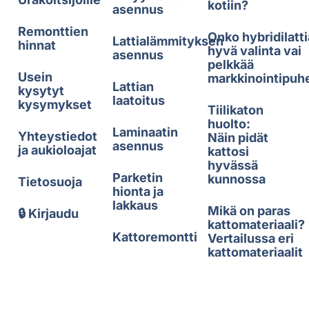
kotiin?
asennus
Remonttien
Onko hybridilatti
Lattialämmityksen
hinnat
hyvä valinta vai
asennus
pelkkää
Usein
markkinointipuh
Lattian
kysytyt
laatoitus
kysymykset
Tiilikaton
huolto:
Laminaatin
Yhteystiedot
Näin pidät
asennus
ja aukioloajat
kattosi
hyvässä
Parketin
kunnossa
Tietosuoja
hionta ja
lakkaus
Mikä on paras
🔒 Kirjaudu
kattomateriaali?
Kattoremontti
Vertailussa eri
kattomateriaalit