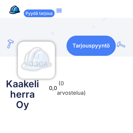
Pyydä tarjous
Suositut remontit
Miten Remppakamu toimii?
Tarjouspyyntö
Kaakeli
(0
0,0
herra
arvostelua)
Oy