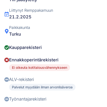
Liittynyt Remppakamuun
21.2.2025
Paikkakunta
Turku
Kaupparekisteri
Ennakkoperintärekisteri
Ei oikeuta kotitalousvähennykseen
ALV-rekisteri
Palvelut myydään ilman arvonlisäveroa
Työnantajarekisteri