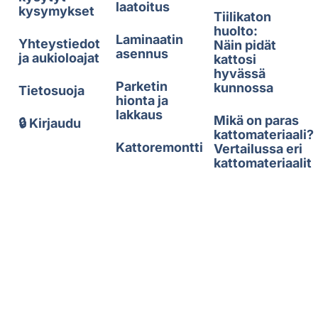
laatoitus
kysymykset
Tiilikaton
huolto:
Laminaatin
Yhteystiedot
Näin pidät
asennus
ja aukioloajat
kattosi
hyvässä
Parketin
kunnossa
Tietosuoja
hionta ja
lakkaus
Mikä on paras
🔒 Kirjaudu
kattomateriaali?
Kattoremontti
Vertailussa eri
kattomateriaalit