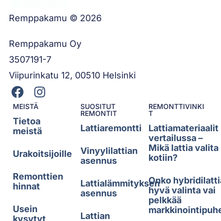
Remppakamu © 2026
Remppakamu Oy
3507191-7
Viipurinkatu 12, 00510 Helsinki
MEISTÄ
SUOSITUT
REMONTTIVINKI
REMONTIT
T
Tietoa
Lattiaremontti
Lattiamateriaalit
meistä
vertailussa –
Mikä lattia valita
Vinyylilattian
Urakoitsijoille
kotiin?
asennus
Remonttien
Onko hybridilatti
Lattialämmityksen
hinnat
hyvä valinta vai
asennus
pelkkää
Usein
markkinointipuh
Lattian
kysytyt