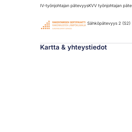
IV-​työnjohtajan pätevyys
KVV työnjohtajan pät
Sähköpätevyys 2 (S2)
Kartta & yhteystiedot