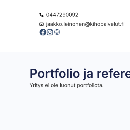
0447290092
jaakko.leinonen@kihopalvelut.fi
Portfolio ja refer
Yritys ei ole luonut portfoliota.