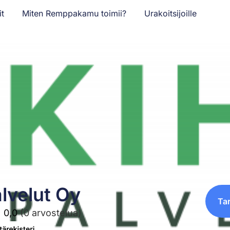
it
Miten Remppakamu toimii?
Urakoitsijoille
lvelut Oy
Ta
0,0
(0 arvostelua)