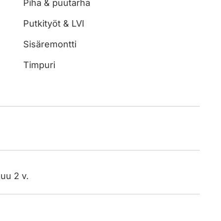
Piha & puutarha
Putkityöt & LVI
Sisäremontti
Timpuri
kuu 2 v.