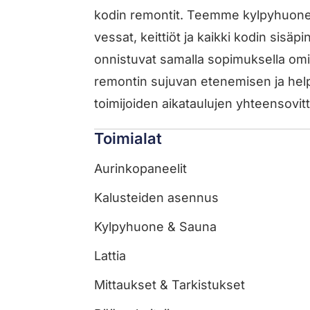
kodin remontit. Teemme kylpyhuone-
vessat, keittiöt ja kaikki kodin sisä
onnistuvat samalla sopimuksella o
remontin sujuvan etenemisen ja help
toimijoiden aikataulujen yhteensovit
Toimialat
Aurinkopaneelit
Kalusteiden asennus
Kylpyhuone & Sauna
Lattia
Mittaukset & Tarkistukset