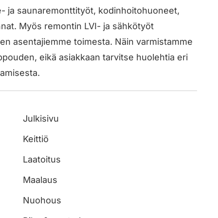
 ja saunaremonttityöt, kodinhoitohuoneet,
pinnat. Myös remontin LVI- ja sähkötyöt
mien asentajiemme toimesta. Näin varmistamme
pouden, eikä asiakkaan tarvitse huolehtia eri
tamisesta.
Julkisivu
Keittiö
Laatoitus
Maalaus
Nuohous