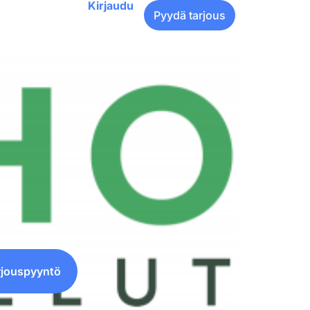
Kirjaudu
Pyydä tarjous
rjouspyyntö