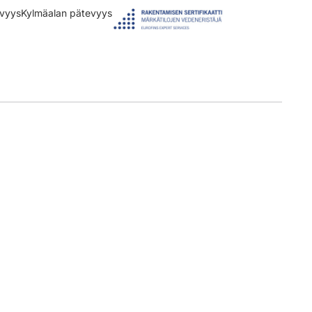
evyys
Kylmäalan pätevyys