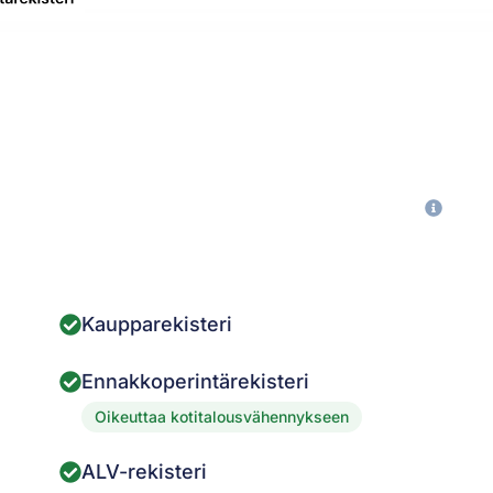
Kaupparekisteri
Ennakkoperintärekisteri
Oikeuttaa kotitalousvähennykseen
ALV-rekisteri