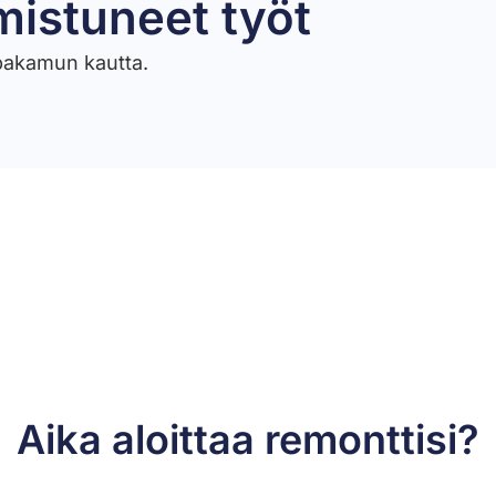
mistuneet työt​
ppakamun kautta.
Aika aloittaa remonttisi?